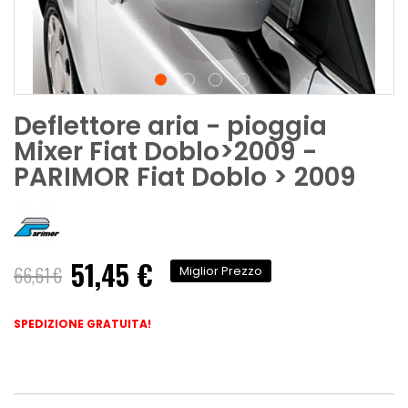
Deflettore aria - pioggia
Mixer Fiat Doblo>2009 -
PARIMOR Fiat Doblo > 2009
51,45 €
Prezzo
66,61 €
Miglior Prezzo
speciale
SPEDIZIONE GRATUITA!