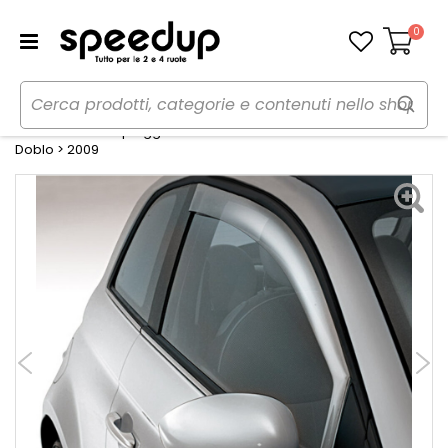
0
Carrello
Home
Auto
Accessori esterni auto
Deflettori
Deflettore aria - pioggia Mixer Fiat Doblo>2009 - PARIMOR Fiat
Doblo > 2009