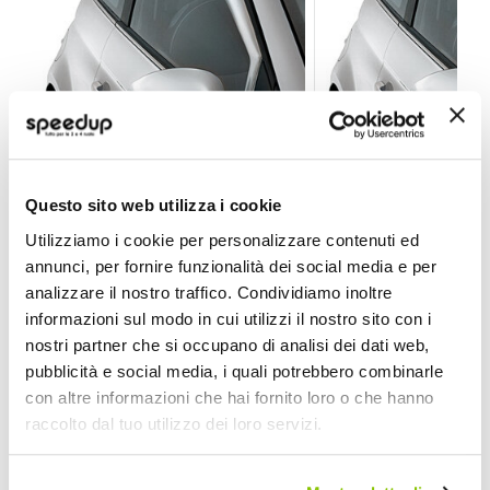
Deflettore aria - pioggia Mixer Volkswagen Touran 
Deflettore aria - 
Questo sito web utilizza i cookie
PARIMOR
PARIMOR
Utilizziamo i cookie per personalizzare contenuti ed
annunci, per fornire funzionalità dei social media e per
65,30 €
65,30 €
-25%
-25%
Prezzo
Prezzo
analizzare il nostro traffico. Condividiamo inoltre
speciale
Spedizione gratuita!
speciale
Spedizione gratuita!
informazioni sul modo in cui utilizzi il nostro sito con i
nostri partner che si occupano di analisi dei dati web,
pubblicità e social media, i quali potrebbero combinarle
con altre informazioni che hai fornito loro o che hanno
raccolto dal tuo utilizzo dei loro servizi.