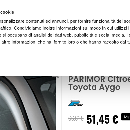
 cookie
rsonalizzare contenuti ed annunci, per fornire funzionalità dei so
raffico. Condividiamo inoltre informazioni sul modo in cui utilizzi i
e si occupano di analisi dei dati web, pubblicità e social media, i 
ltre informazioni che hai fornito loro o che hanno raccolto dal tu
OOR
Deflettore aria - pioggia Mixer - PARIMOR Citroen C1, Peu
flettori
Deflettore aria
PARIMOR Citroe
Toyota Aygo
51,45 €
Prezzo
66,61 €
Mig
speciale