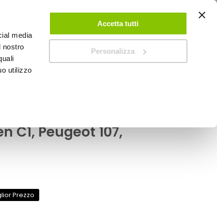
ACCEDI
CREA UN ACCOUNT
CONTATTACI
Accetta tutti
cial media
0
Carrello
l nostro
Personalizza
quali
o utilizzo
SPEEDUP MAGAZINE
geot 107, Toyota Aygo
 - pioggia Mixer -
n C1, Peugeot 107,
lior Prezzo