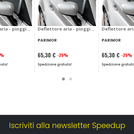
 Cabstar - PARIMOR Nissan Cabstar
 aria - pioggia Mixer Opel Movano - PARIMOR Opel Movano
Deflettore aria - pioggia Mixer Volkswa
Deflettore ari
PARIMOR
PARIMOR
65,30 €
65,30 €
5%
-25%
-25%
Prezzo
Prezzo
uita!
speciale
Spedizione gratuita!
speciale
Spedizione gratuit
Iscriviti alla newsletter Speedup