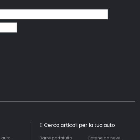
Cerca articoli per la tua auto
à auto
Barre portatutto
Catene da neve