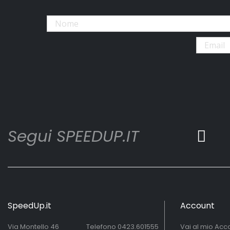
Segui SPEEDUP.IT
SpeedUp.it
Account
Via Montello 46
Telefono
0423.601555
Vai al mio Acc