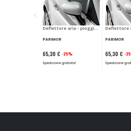
Deflettore aria - pioggia Mixer Nissan
Deflettore
PARIMOR
PARIMOR
65,30 €
65,30 €
-25%
-2
Prezzo
Prezzo
speciale
Spedizione gratuita!
speciale
Spedizione grat