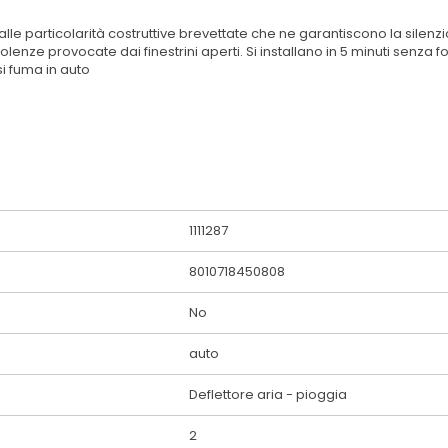
lle particolarità costruttive brevettate che ne garantiscono la silenzios
olenze provocate dai finestrini aperti. Si installano in 5 minuti senz
si fuma in auto
1111287
8010718450808
No
auto
Deflettore aria - pioggia
2