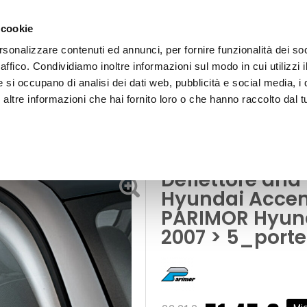
 cookie
rsonalizzare contenuti ed annunci, per fornire funzionalità dei so
raffico. Condividiamo inoltre informazioni sul modo in cui utilizzi i
e si occupano di analisi dei dati web, pubblicità e social media, i 
ltre informazioni che hai fornito loro o che hanno raccolto dal tu
OOR
flettori
rsione II 2007> - PARIMOR Hyundai Accent Versione II 2007 > 5_porte
Deflettore aria
Hyundai Accent
PARIMOR Hyund
2007 > 5_porte
Prezzo