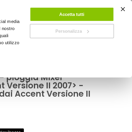
ACCEDI
CREA UN ACCOUNT
CONTATTACI
Accetta tutti
cial media
0
Carrello
l nostro
Personalizza
quali
o utilizzo
SPEEDUP MAGAZINE
 - pioggia Mixer
 Versione II 2007> -
ai Accent Versione II