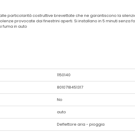
lle particolarità costruttive brevettate che ne garantiscono la silenzios
olenze provocate dai finestrini aperti. Si installano in 5 minuti senz
si fuma in auto
1150140
8010718451317
No
auto
Deflettore aria - pioggia