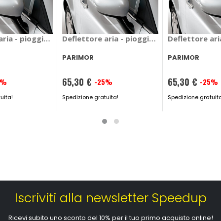
MOR Seat Alhambra, Volkswagen Sharan
 aria - pioggia Mixer Volkswagen Touran 2003>2015 - PARI
Deflettore aria - pioggia Mixer Nissan At
Deflettore ari
PARIMOR
PARIMOR
65,30 €
65,30 €
5%
-25%
-25%
Prezzo
Prezzo
uita!
speciale
Spedizione gratuita!
speciale
Spedizione gratuit
Iscriviti alla newsletter Speedup
Ricevi subito uno sconto del 10% per il tuo primo acquisto online!