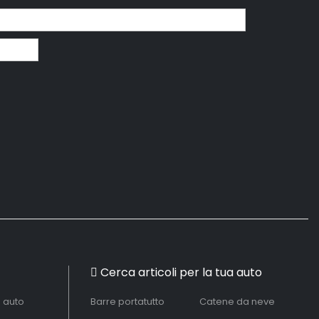
Cerca articoli per la tua auto
à auto
Barre portatutto
Catene da neve