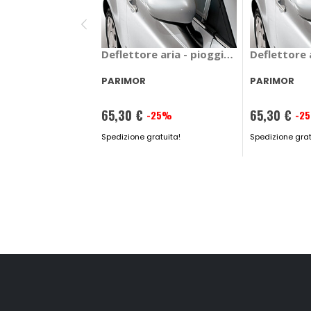
Deflettore aria - pioggia Mixer - PARI
Deflettore
PARIMOR
PARIMOR
65,30 €
65,30 €
-25%
-2
Prezzo
Prezzo
speciale
Spedizione gratuita!
speciale
Spedizione grat