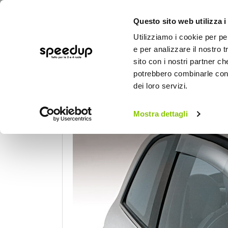
Questo sito web utilizza i
Utilizziamo i cookie per pe
e per analizzare il nostro t
sito con i nostri partner ch
potrebbero combinarle con a
AUTO
MOTO
BICI
OUTD
dei loro servizi.
Home
Auto
Accessori esterni auto
De
Deflettore aria - pioggia Mixer Hyundai Accent Ve
Mostra dettagli