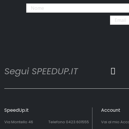
Segui SPEEDUP.IT
SpeedUp.it
Account
Via Montello 46
Telefono
0423.601555
Vai al mio Acc