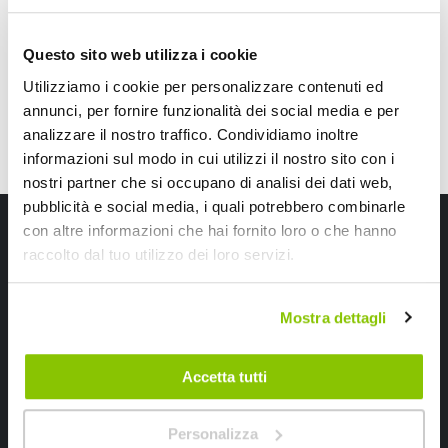
CONSEGNA IN 48H
CONSEGNA IN 48H
Questo sito web utilizza i cookie
Utilizziamo i cookie per personalizzare contenuti ed
annunci, per fornire funzionalità dei social media e per
analizzare il nostro traffico. Condividiamo inoltre
informazioni sul modo in cui utilizzi il nostro sito con i
nostri partner che si occupano di analisi dei dati web,
pubblicità e social media, i quali potrebbero combinarle
Iscriviti alla newsletter Speedup
con altre informazioni che hai fornito loro o che hanno
raccolto dal tuo utilizzo dei loro servizi.
Ricevi subito uno sconto del 10% per il tuo primo acquisto online!
Mostra dettagli
Accetta tutti
Ho letto e accettato il documento
privacy policy
Personalizza