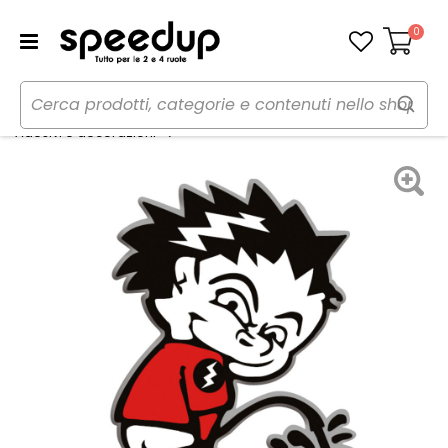
0
Carrello
Home
Auto
Tuning esterno e pellicole
Emblema 3D Monello 3D - GAT
Adesivi e decorazioni