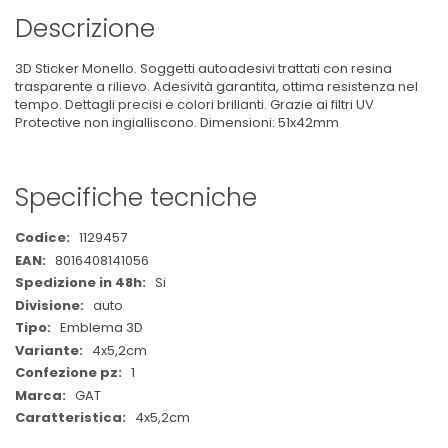
Descrizione
3D Sticker Monello. Soggetti autoadesivi trattati con resina
trasparente a rilievo. Adesività garantita, ottima resistenza nel
tempo. Dettagli precisi e colori brillanti. Grazie ai filtri UV
Protective non ingialliscono. Dimensioni: 51x42mm
Specifiche tecniche
Maggiori
1129457
Informazioni
8016408141056
Si
auto
Emblema 3D
4x5,2cm
1
GAT
4x5,2cm