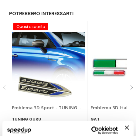
POTREBBERO INTERESSARTI
Quasi esaurito
Emblema 3D Sport - TUNING GURU
Emblema 3D Italia 3
TUNING GURU
GAT
Blu 130x15x4mm
1x(1,5x11cm) 2x(0.7x5,3
14,85 €
6,50 €