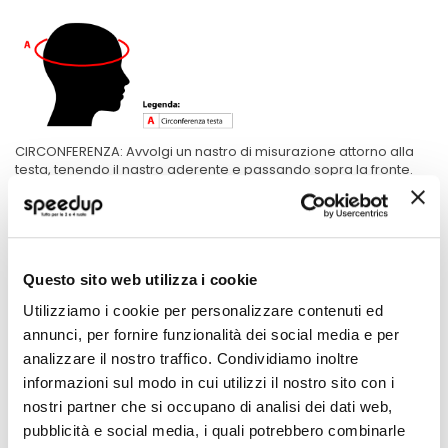
CIRCONFERENZA: Avvolgi un nastro di misurazione attorno alla
testa, tenendo il nastro aderente e passando sopra la fronte.
Specifiche tecniche
Questo sito web utilizza i cookie
Maggiori
M2051376
Informazioni
moto
Utilizziamo i cookie per personalizzare contenuti ed
Casco Jet Demi Jet
annunci, per fornire funzionalità dei social media e per
Nero opaco
analizzare il nostro traffico. Condividiamo inoltre
1
informazioni sul modo in cui utilizzi il nostro sito con i
Miglior Prezzo
nostri partner che si occupano di analisi dei dati web,
AGV
pubblicità e social media, i quali potrebbero combinarle
Nero opaco