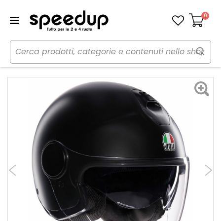
0
Carrello
Home
Moto
Caschi moto
Caschi
Casco Jet Demi Jet Eteres