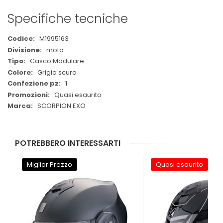
Specifiche tecniche
Maggiori
M1995163
Informazioni
moto
Casco Modulare
Grigio scuro
1
Quasi esaurito
SCORPION EXO
POTREBBERO INTERESSARTI
Miglior Prezzo
Quasi esaurito