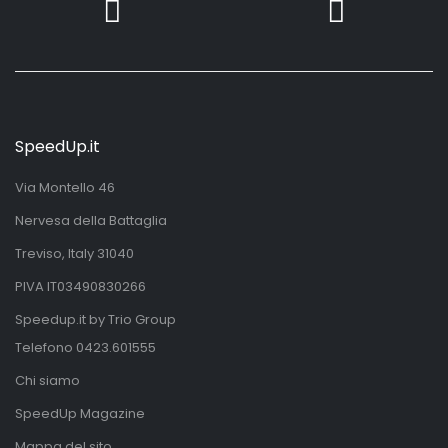
SpeedUp.it
Via Montello 46
Nervesa della Battaglia
Treviso, Italy 31040
PIVA IT03490830266
Speedup.it by Trio Group
Telefono
0423.601555
Chi siamo
SpeedUp Magazine
Mappa del sito