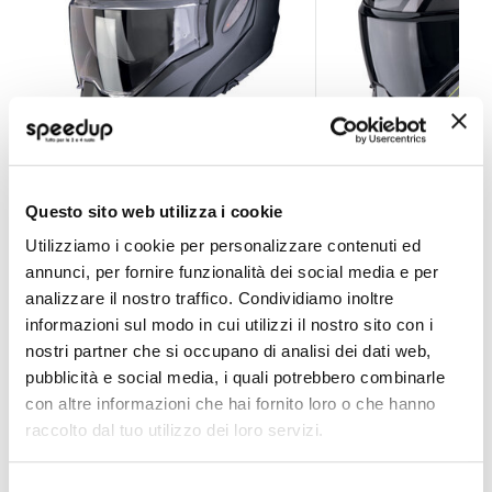
Casco Modulare Exo-Tech Evo Pro
Casco Modulare Ex
SCORPION EXO
SCORPION EXO
Questo sito web utilizza i cookie
Nero opaco perlato
Utilizziamo i cookie per personalizzare contenuti ed
EXTRA SCONTI PER ISCRITTI
EXTRA SCONTI PER ISCRITT
annunci, per fornire funzionalità dei social media e per
376,00 €
348,00 €
399,90 €
369,90 €
analizzare il nostro traffico. Condividiamo inoltre
informazioni sul modo in cui utilizzi il nostro sito con i
Spedizione gratuita!
Spedizione gratuita!
nostri partner che si occupano di analisi dei dati web,
pubblicità e social media, i quali potrebbero combinarle
con altre informazioni che hai fornito loro o che hanno
raccolto dal tuo utilizzo dei loro servizi.