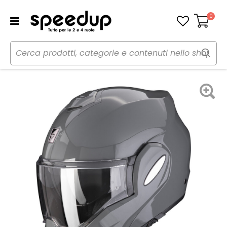
0
Carrello
Home
Moto
Caschi moto
Caschi
Casco Modulare Exo-Tech Evo