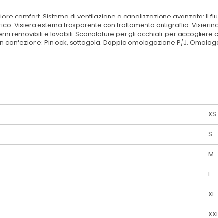
giore comfort. Sistema di ventilazione a canalizzazione avanzata: Il flu
carico. Visiera esterna trasparente con trattamento antigraffio. Visi
i removibili e lavabili. Scanalature per gli occhiali: per accogliere co
o in confezione: Pinlock, sottogola. Doppia omologazione P/J. Omolo
XS
S
M
L
XL
XX