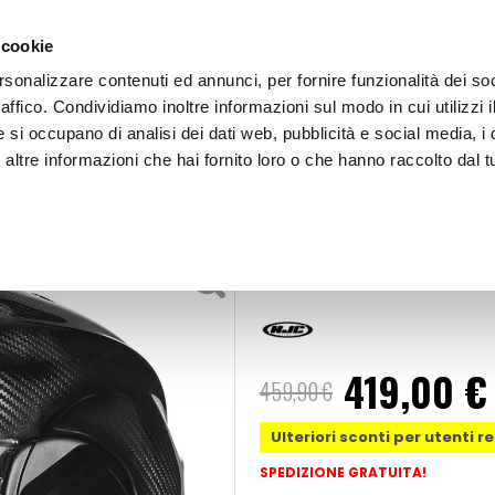
 cookie
rsonalizzare contenuti ed annunci, per fornire funzionalità dei so
raffico. Condividiamo inoltre informazioni sul modo in cui utilizzi i
e si occupano di analisi dei dati web, pubblicità e social media, i 
ltre informazioni che hai fornito loro o che hanno raccolto dal tu
OOR
Casco Modulare F100 Carbon
Casco Modular
419,00 €
459,90 €
Ulteriori sconti per utenti r
SPEDIZIONE GRATUITA!