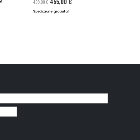
455,00 €
Spedizione gratuita!
499,00 €
a!
Spedizione gratuita!