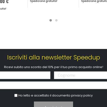
,00 €
speciale
Spedizione gratuita!
Spedizione gratuit
uita!
Iscriviti alla newsletter Speedup
Ricevi subito uno sconto del 10% per il tuo primo acquisto online!
Ho letto e accettato il documento
privacy policy