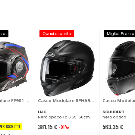
zzo
Quasi esaurito
Miglior Prezzo
rbon
are FF901 Advant X Carbon Future II
Casco Modulare RPHA91 - HJC
Casco Modula
HJC
SCHUBERT
Nero opaco Tg S 55-56cm
Nero opaco
381,15 €
563,35 €
-31%
PER ISCRITTI
Prezzo