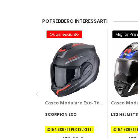
POTREBBERO INTERESSARTI
Quasi esaurito
Miglior Pre
Casco Modulare Exo-Tech EVO Cosy Ca
Casco Modul
SCORPION EXO
LS2 HELMETS
EXTRA SCONTI PER ISCRITTI
EXTRA SCONTI 