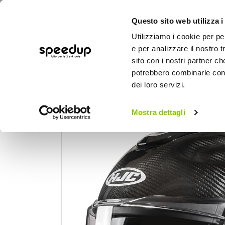
Questo sito web utilizza i
Utilizziamo i cookie per pe
e per analizzare il nostro t
sito con i nostri partner ch
potrebbero combinarle con a
AUTO
MOTO
BICI
OUTD
dei loro servizi.
Home
Moto
Caschi moto
Caschi
Mostra dettagli