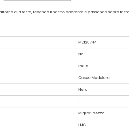
ttorno alla testa, tenendo il nastro aderente e passando sopra la fro
M2120744
No
moto
Casco Modulare
Nero
1
Miglior Prezzo
HJC