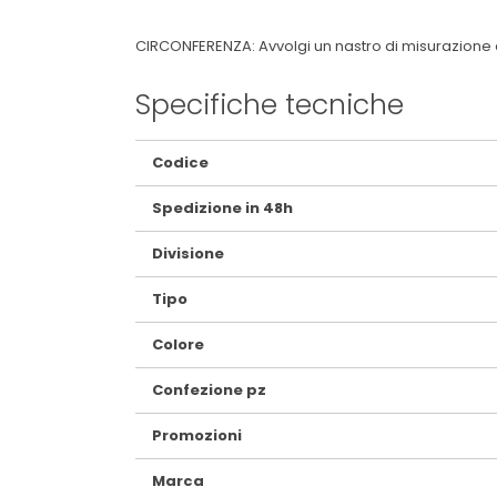
CIRCONFERENZA: Avvolgi un nastro di misurazione a
Specifiche tecniche
Maggiori
Codice
Informazioni
Spedizione in 48h
Divisione
Tipo
Colore
Confezione pz
Promozioni
Marca