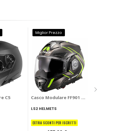
Miglior Prezzo
Miglior Prezzo
Casco Modulare
re C5
Casco Modulare FF901 Advant X Carbon Futur
SCHUBERT
LS2 HELMETS
563,35 €
EXTRA SCONTI PER ISCRITTI