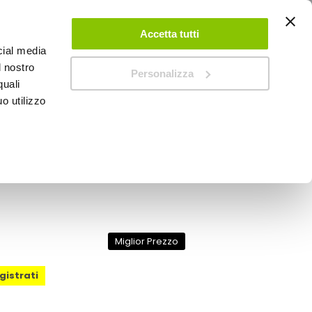
ACCEDI
CREA UN ACCOUNT
CONTATTACI
Accetta tutti
cial media
0
Carrello
l nostro
Personalizza
quali
o utilizzo
SPEEDUP MAGAZINE
e F100 Carbon - HJC
Miglior Prezzo
egistrati