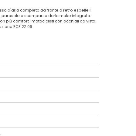
sso d'aria completo da fronte a retro espelle il
erino parasole a scomparsa darksmoke integrato.
n più comfort i motociclisti con occhiali da vista.
gazione ECE 22.06
L