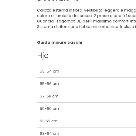
Calotta esterna in fibra: vestibilità leggera e mag
calore e l'umidità dal casco. 2 prese d'aria e 1 s
Guanciali sagomati 3D per il massimo comfort. Intern
Sistema di ritenzione fibbia micrometrica. Inclus
Guida misure caschi
Hjc
53-54 cm
55-56 cm
57-58 cm
59-60 cm
61-62 cm
63-64 cm