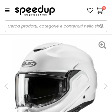
0
Carrello
Home
Moto
Caschi moto
Caschi
Casco Modulare F100