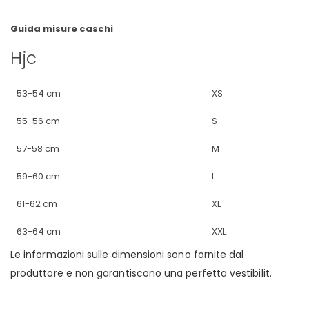
Guida misure caschi
Hjc
53-54 cm
XS
55-56 cm
S
57-58 cm
M
59-60 cm
L
61-62 cm
XL
63-64 cm
XXL
Le informazioni sulle dimensioni sono fornite dal
produttore e non garantiscono una perfetta vestibilit.