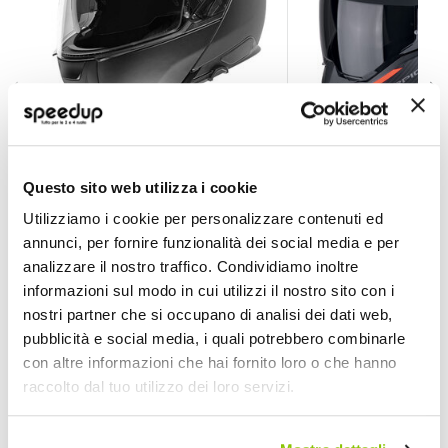
Casco Modulare C5
Casco Modulare Ex
SCHUBERT
SCORPION EXO
Questo sito web utilizza i cookie
Nero opaco
Utilizziamo i cookie per personalizzare contenuti ed
563,35 €
EXTRA SCONTI PER ISCRITT
annunci, per fornire funzionalità dei social media e per
470,00 €
499,90 €
Spedizione gratuita!
analizzare il nostro traffico. Condividiamo inoltre
Spedizione gratuita!
informazioni sul modo in cui utilizzi il nostro sito con i
nostri partner che si occupano di analisi dei dati web,
pubblicità e social media, i quali potrebbero combinarle
con altre informazioni che hai fornito loro o che hanno
raccolto dal tuo utilizzo dei loro servizi.