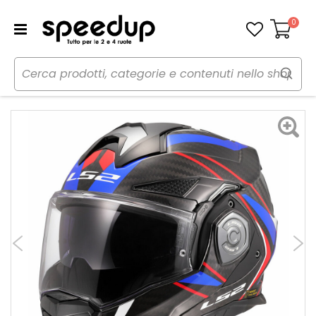
0
Carrello
Home
Moto
Caschi moto
Caschi
Casco Modulare FF901 Advant X Carbon Future II