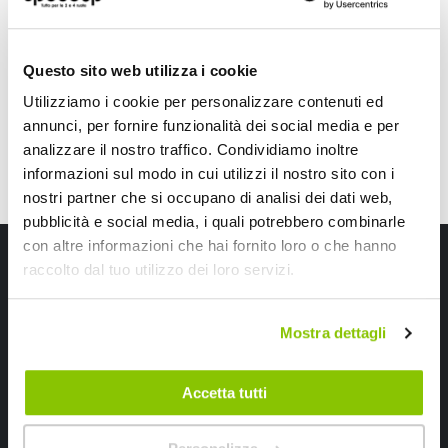
contraddistingue e le tue vacanze le
trascorreresti guidando alla scoperta
dell’Italia o su un'altra strada
Questo sito web utilizza i cookie
panoramica? Scopri i marchi Brunner
Leggi di piu' »
Utilizziamo i cookie per personalizzare contenuti ed
annunci, per fornire funzionalità dei social media e per
analizzare il nostro traffico. Condividiamo inoltre
informazioni sul modo in cui utilizzi il nostro sito con i
nostri partner che si occupano di analisi dei dati web,
pubblicità e social media, i quali potrebbero combinarle
con altre informazioni che hai fornito loro o che hanno
Iscriviti alla newsletter Speedup
raccolto dal tuo utilizzo dei loro servizi.
Ricevi subito uno sconto del 10% per il tuo primo acquisto online!
Mostra dettagli
Accetta tutti