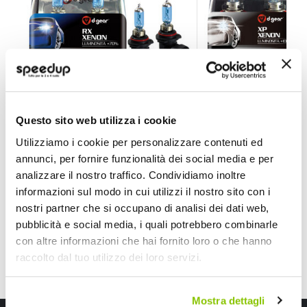
Lampadine Altri Attacchi HB4 - RX - Hyper Azzurro - D
Lampadine Altri Att
Questo sito web utilizza i cookie
D-GEAR
D-GEAR
+70% 55W 4500k
+100% Bianco 35W 480
Utilizziamo i cookie per personalizzare contenuti ed
13,85 €
39,60 €
annunci, per fornire funzionalità dei social media e per
analizzare il nostro traffico. Condividiamo inoltre
CONSEGNA IN 48H
CONSEGNA IN 48H
informazioni sul modo in cui utilizzi il nostro sito con i
nostri partner che si occupano di analisi dei dati web,
pubblicità e social media, i quali potrebbero combinarle
con altre informazioni che hai fornito loro o che hanno
raccolto dal tuo utilizzo dei loro servizi.
Mostra dettagli