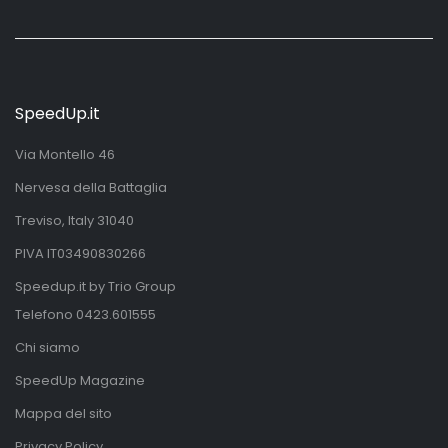
SpeedUp.it
Via Montello 46
Nervesa della Battaglia
Treviso, Italy 31040
PIVA IT03490830266
Speedup.it by Trio Group
Telefono
0423.601555
Chi siamo
SpeedUp Magazine
Mappa del sito
Privacy Policy