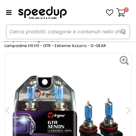
0
Carrello
Home
Auto
Illuminazione
Lampadine - Alogene Xenon
Lampadine H11 H11 - GTR - Extreme Azzurro - D-GEAR