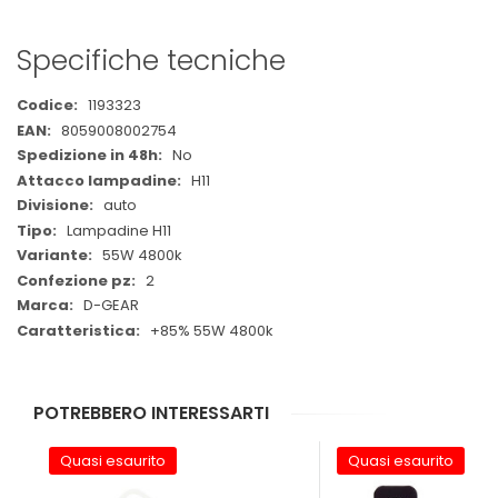
Specifiche tecniche
Maggiori
1193323
Informazioni
8059008002754
No
H11
auto
Lampadine H11
55W 4800k
2
D-GEAR
+85% 55W 4800k
POTREBBERO INTERESSARTI
Quasi esaurito
Quasi esaurito