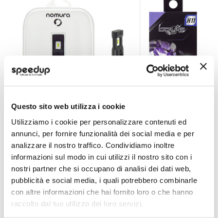
Questo sito web utilizza i cookie
Lampadine H11 Obsidian Space Canbus - NOMURA
Lampadine H11 Led 
Utilizziamo i cookie per personalizzare contenuti ed
NOMURA
BRYTE
annunci, per fornire funzionalità dei social media e per
Bianco H11 6000K
Bianco H11 6000K
analizzare il nostro traffico. Condividiamo inoltre
39,60 €
39,60 €
informazioni sul modo in cui utilizzi il nostro sito con i
nostri partner che si occupano di analisi dei dati web,
CONSEGNA IN 48H
pubblicità e social media, i quali potrebbero combinarle
con altre informazioni che hai fornito loro o che hanno
raccolto dal tuo utilizzo dei loro servizi.