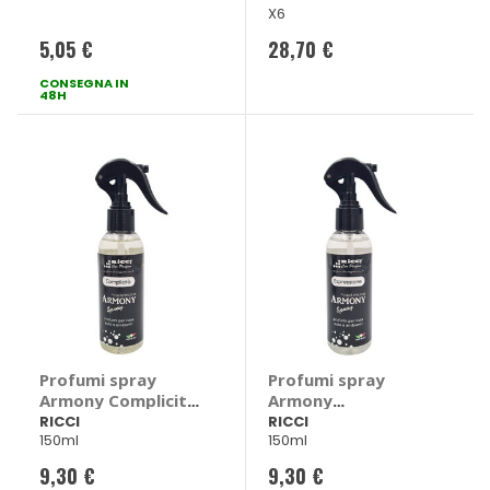
X6
5,05 €
28,70 €
CONSEGNA IN
48H
Profumi spray
Profumi spray
Armony Complicità
Armony
- RICCI
Espressione - RICCI
RICCI
RICCI
150ml
150ml
9,30 €
9,30 €