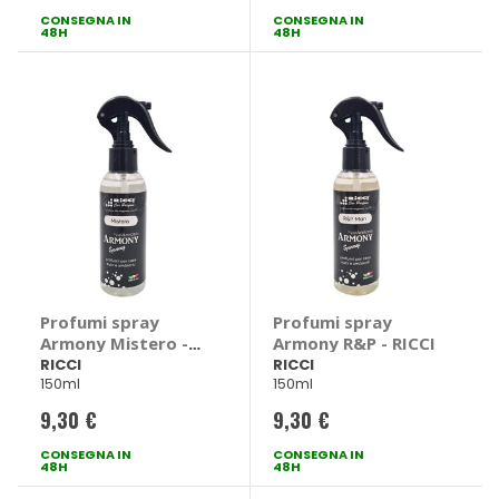
CONSEGNA IN
CONSEGNA IN
48H
48H
Profumi spray
Profumi spray
Armony Mistero -
Armony R&P - RICCI
RICCI
RICCI
RICCI
150ml
150ml
9,30 €
9,30 €
CONSEGNA IN
CONSEGNA IN
48H
48H