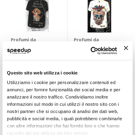
Profumi da
Profumi da
appendere T-Shirt
appendere T-Shirt
- RICCI
- RICCI
RICCI
RICCI
2,40 €
1,30 €
Questo sito web utilizza i cookie
CONSEGNA IN
CONSEGNA IN
48H
48H
Utilizziamo i cookie per personalizzare contenuti ed
annunci, per fornire funzionalità dei social media e per
analizzare il nostro traffico. Condividiamo inoltre
informazioni sul modo in cui utilizzi il nostro sito con i
nostri partner che si occupano di analisi dei dati web,
pubblicità e social media, i quali potrebbero combinarle
con altre informazioni che hai fornito loro o che hanno
raccolto dal tuo utilizzo dei loro servizi.