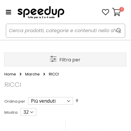
0
Carrello
Filtra per
Home
Marche
RICCI
RICCI
Imposta
Ordina per
la
direzione
Mostra
decrescente