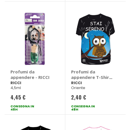
Profumi da
Profumi da
appendere - RICCI
appendere T-Shirt
- RICCI
RICCI
RICCI
4,5ml
Oriente
4,45 €
2,40 €
CONSEGNA IN
CONSEGNA IN
48H
48H