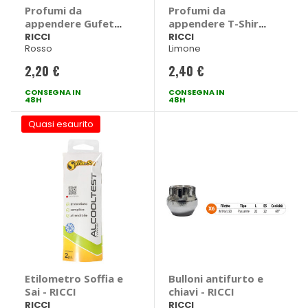
Profumi da
Profumi da
appendere Gufetto
appendere T-Shirt
- RICCI
- RICCI
RICCI
RICCI
Rosso
Limone
2,20 €
2,40 €
CONSEGNA IN
CONSEGNA IN
48H
48H
Quasi esaurito
Etilometro Soffia e
Bulloni antifurto e
Sai - RICCI
chiavi - RICCI
RICCI
RICCI