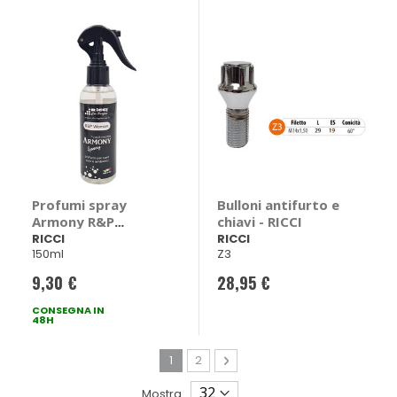
Profumi spray
Bulloni antifurto e
Armony R&P
chiavi - RICCI
Woman - RICCI
RICCI
RICCI
150ml
Z3
9,30 €
28,95 €
CONSEGNA IN
48H
Pagina
Attualmente stai leggendo la pagina
Pagina
Pagina
Avanti
1
2
Mostra