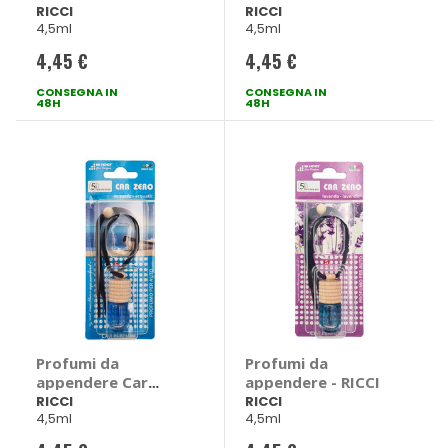
RICCI
RICCI
4,5ml
4,5ml
4,45 €
4,45 €
CONSEGNA IN
CONSEGNA IN
48H
48H
Profumi da
Profumi da
appendere Car
appendere - RICCI
Zero - RICCI
RICCI
RICCI
4,5ml
4,5ml