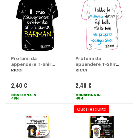
Profumi da
Profumi da
appendere T-Shirt
appendere T-Shirt
- RICCI
- RICCI
RICCI
RICCI
2,40 €
2,40 €
CONSEGNA IN
CONSEGNA IN
48H
48H
Quasi esaurito