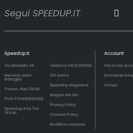
Segui SPEEDUP.IT
SpeedUp.it
Account
Via Montello 46
Telefono
0423.601555
Vai al mio Acc
Nervesa della
Chi siamo
Domande freq
Battaglia
SpeedUp Magazine
Scrivici
Treviso, Italy 31040
Mappa del sito
PIVA IT03490830266
Privacy Policy
Speedup.it by Trio
Group
Cookies Policy
Modifica consensi