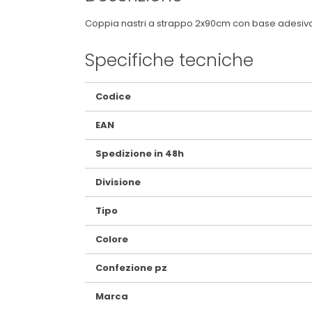
Coppia nastri a strappo 2x90cm con base adesiva. 
Specifiche tecniche
Maggiori
Codice
Informazioni
EAN
Spedizione in 48h
Divisione
Tipo
Colore
Confezione pz
Marca