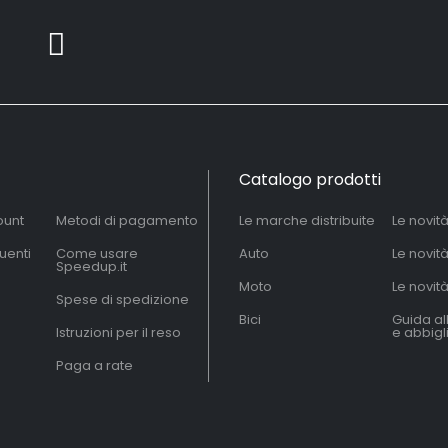
Catalogo prodotti
ount
Metodi di pagamento
Le marche distribuite
Le novit
uenti
Come usare
Auto
Le novit
Speedup.it
Moto
Le novità
Spese di spedizione
Bici
Guida al
Istruzioni per il reso
e abbig
Paga a rate