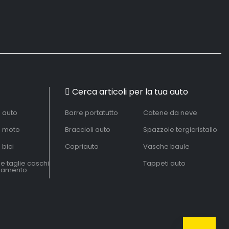
Cerca articoli per la tua auto
à auto
Barre portatutto
Catene da neve
à moto
Braccioli auto
Spazzole tergicristallo
 bici
Copriauto
Vasche baule
le taglie caschi
Tappeti auto
liamento