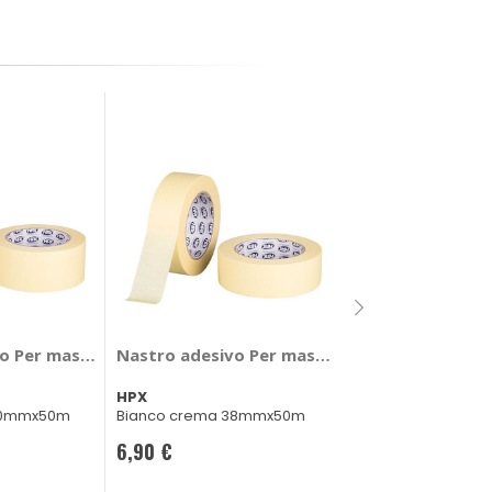
Nuovi arrivi
Nastro adesivo 
o Per mascheratura - HPX
Nastro adesivo Per mascheratura - HPX
BYWAY
HPX
Nero/giallo 5cmx5
50mmx50m
Bianco crema 38mmx50m
4,10 €
6,90 €
CONSEGNA IN