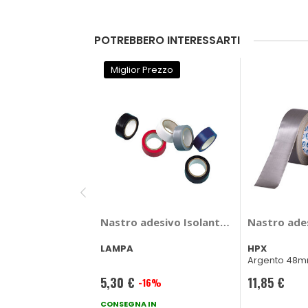
POTREBBERO INTERESSARTI
Miglior Prezzo
Nastro adesivo Isolante - LAMPA
Nastro ades
LAMPA
HPX
Argento 48
5,30 €
11,85 €
-16%
Prezzo
speciale
CONSEGNA IN