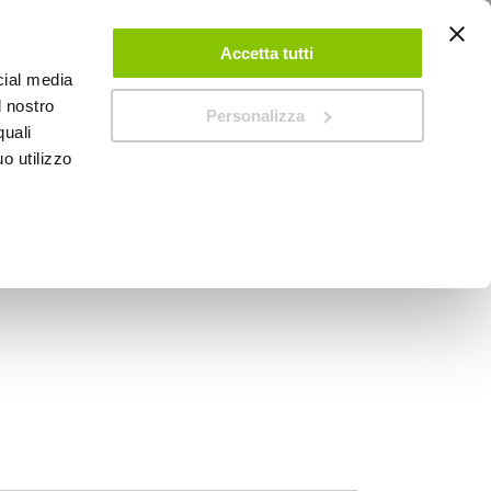
ACCEDI
CREA UN ACCOUNT
CONTATTACI
Accetta tutti
cial media
0
Carrello
l nostro
Personalizza
quali
o utilizzo
SPEEDUP MAGAZINE
o - LAMPA