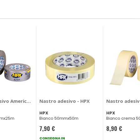
ivo Americano telato 6200 Repair Tape - HPX
Nastro adesivo - HPX
Nastro adesiv
HPX
HPX
mmx25m
Bianco 50mmx50m
Bianco crema 
7,90 €
8,90 €
CONSEGNA IN