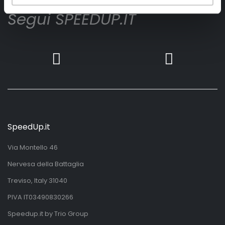
Segui SPEEDUP.IT
SpeedUp.it
Via Montello 46
Nervesa della Battaglia
Treviso, Italy 31040
PIVA IT03490830266
Speedup.it by Trio Group