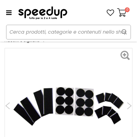
0
Carrello
Home
Auto
Manutenzione e ricambi auto
Nastro adesivo - LAMPA
Adesivi e sigillanti