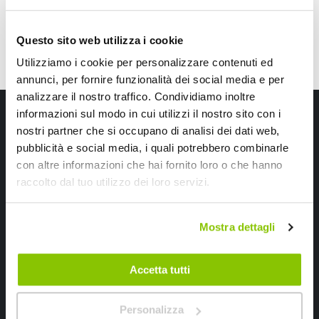
Questo sito web utilizza i cookie
Utilizziamo i cookie per personalizzare contenuti ed
annunci, per fornire funzionalità dei social media e per
analizzare il nostro traffico. Condividiamo inoltre
Iscriviti alla newsletter Speedup
informazioni sul modo in cui utilizzi il nostro sito con i
nostri partner che si occupano di analisi dei dati web,
Ricevi subito uno sconto del 10% per il tuo primo acquisto online!
pubblicità e social media, i quali potrebbero combinarle
con altre informazioni che hai fornito loro o che hanno
raccolto dal tuo utilizzo dei loro servizi.
Mostra dettagli
Ho letto e accettato il documento
privacy policy
Accetta tutti
Iscrivimi
Personalizza