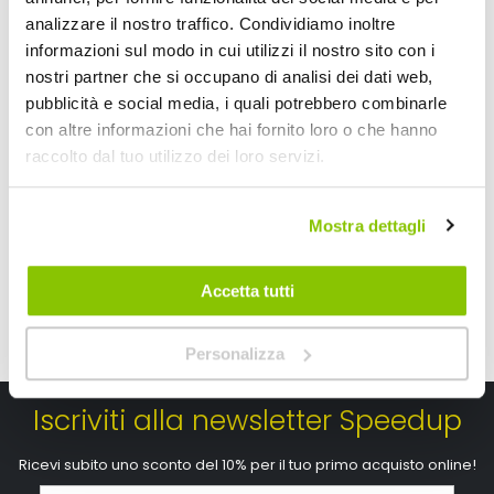
analizzare il nostro traffico. Condividiamo inoltre
informazioni sul modo in cui utilizzi il nostro sito con i
Parasole per parabrezza Premium - LOGICA
Parasole per parabr
nostri partner che si occupano di analisi dei dati web,
pubblicità e social media, i quali potrebbero combinarle
LOGICA
LOGICA
Grigio 170x68,5cm
Grigio Tg XL 170x85cm
con altre informazioni che hai fornito loro o che hanno
raccolto dal tuo utilizzo dei loro servizi.
8,95 €
15,85 €
Mostra dettagli
Accetta tutti
Personalizza
Iscriviti alla newsletter Speedup
Ricevi subito uno sconto del 10% per il tuo primo acquisto online!