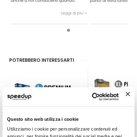
anche a noi conducenti quando
punto di vista turistico, 
siamo bloccati in colonna. Con
ospitare le generose f
questa piccola guida vediamo
dell’ammiraglia per def
Leggi di piu' »
qualche piccolo accorgimento per
E-Tense.
affrontare al meglio il caldo
opprimente estivo.
POTREBBERO INTERESSARTI
Questo sito web utilizza i cookie
Utilizziamo i cookie per personalizzare contenuti ed
annunci, per fornire funzionalità dei social media e per