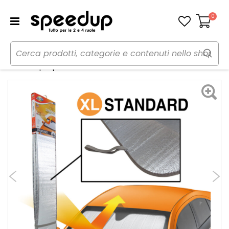
0
Carrello
Home
Auto
Estate
Parasole
Parasole per parabrezza Standard - LOGICA