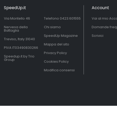
SpeedUp.it
Account
Via Montello 46
Telefono
0423.601555
Vai al mio Acc
Nervesa della
Chi siamo
Domande freq
Battaglia
SpeedUp Magazine
Scrivici
Treviso, Italy 31040
Mappa del sito
PIVA IT03490830266
Privacy Policy
Speedup.it by Trio
Group
Cookies Policy
Modifica consensi