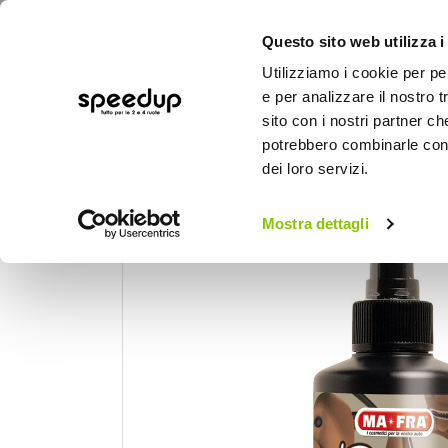
Questo sito web utilizza i
Utilizziamo i cookie per pe
e per analizzare il nostro t
sito con i nostri partner ch
potrebbero combinarle con a
AUTO
MOTO
BICI
OUTD
dei loro servizi.
Home
Auto
Cura dell'auto
Chimici - Pu
Mostra dettagli