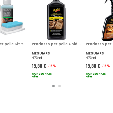
MA-FRA
r pelle Kit trattamento pelle - SARMAN
Prodotto per pelle Gold Class - Rich Leath
Prodotto per 
MEGUIARS
MEGUIARS
473ml
473ml
19,80 €
19,80 €
-15%
-15%
Prezzo
Prezzo
speciale
CONSEGNA IN
speciale
CONSEGNA IN
48H
48H