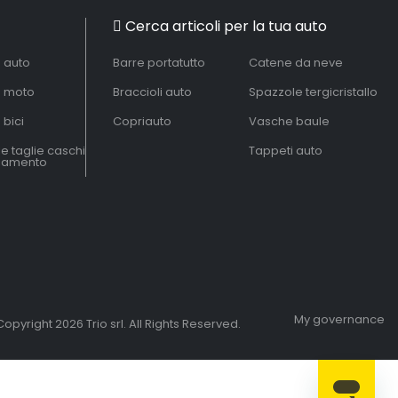
Cerca articoli per la tua auto
à auto
Barre portatutto
Catene da neve
à moto
Braccioli auto
Spazzole tergicristallo
 bici
Copriauto
Vasche baule
le taglie caschi
Tappeti auto
liamento
My governance
opyright 2026 Trio srl. All Rights Reserved.