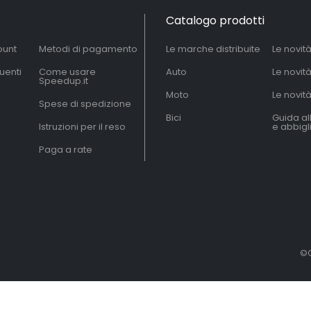
Catalogo prodotti
ount
Metodi di pagamento
Le marche distribuite
Le novit
uenti
Come usare
Auto
Le novit
Speedup.it
Moto
Le novità
Spese di spedizione
Bici
Guida al
Istruzioni per il reso
e abbig
Paga a rate
©C