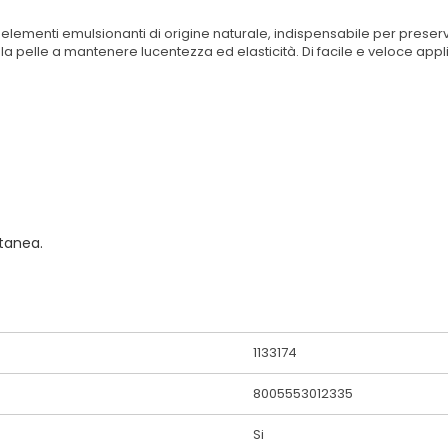
ementi emulsionanti di origine naturale, indispensabile per preservare
a la pelle a mantenere lucentezza ed elasticità. Di facile e veloce app
tanea.
1133174
8005553012335
Si