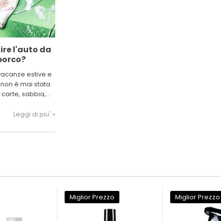
ire l'auto da
porco?
 vacanze estive e
 non è mai stata
 carte, sabbia,
re. Con questa
o come pulire
Leggi di piu' »
arla come appena
oncessionaria.
Miglior Prezzo
Miglior Prezzo