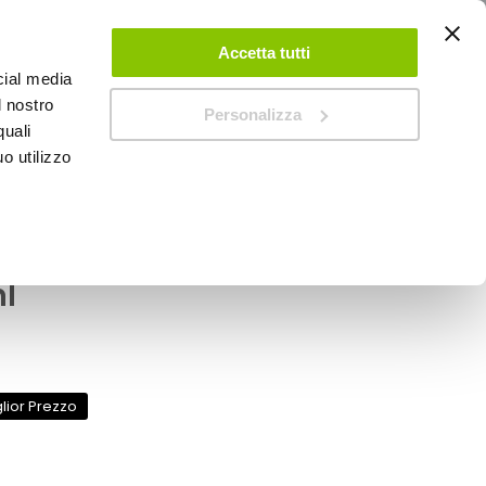
ACCEDI
CREA UN ACCOUNT
CONTATTACI
Accetta tutti
cial media
0
Carrello
l nostro
Personalizza
quali
o utilizzo
SPEEDUP MAGAZINE
elle Charme Hydrating
l
lior Prezzo