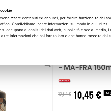
 cookie
rsonalizzare contenuti ed annunci, per fornire funzionalità dei so
raffico. Condividiamo inoltre informazioni sul modo in cui utilizzi i
e si occupano di analisi dei dati web, pubblicità e social media, i 
ltre informazioni che hai fornito loro o che hanno raccolto dal tu
OOR
Prodotto per pelle Charme Hydrating - MA-FRA
lizia Interni
Prodotto per p
- MA-FRA 150m
10,45 €
Prezzo
12,64 €
Mig
speciale