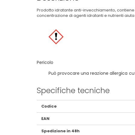
Prodotto idratante anti-invecchiamento, contiene el
concentrazione di agenti idratanti e nutrienti aiut
Pericolo
Può provocare una reazione allergica cu
Specifiche tecniche
Maggiori
Codice
Informazioni
EAN
Spedizione in 48h