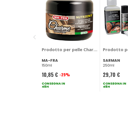
Prodotto per pelle Charme Nutrient - 
Prodotto pe
MA-FRA
SARMAN
150ml
250ml
10,85 €
29,70 €
-29%
Prezzo
speciale
CONSEGNA IN
CONSEGNA IN
48H
48H