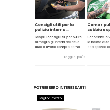
Consigli utili per la
Come ripul
pulizia interna
sabbia e s
dell'auto
Scopri i consigli utili per pulire
Sono finite le
al meglio gli interni della tua
la nostra auto
auto e averla sempre come
cosi sporca di
nuova.
terra e polve
guida vediam
Leggi di piu' »
l'auto e port
uscita dalla c
POTREBBERO INTERESSARTI
Miglior Prezzo