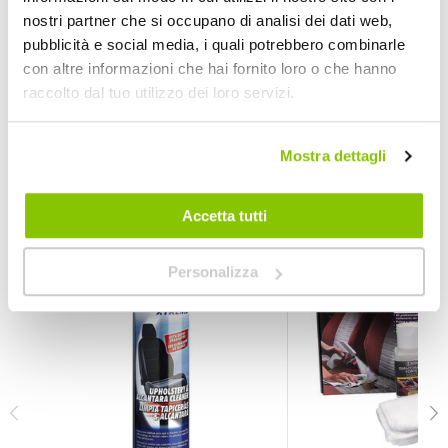
come pulire l'auto e po
Leggi di piu' »
nostri partner che si occupano di analisi dei dati web,
appena uscita dalla co
pubblicità e social media, i quali potrebbero combinarle
con altre informazioni che hai fornito loro o che hanno
raccolto dal tuo utilizzo dei loro servizi.
Mostra dettagli
POTREBBERO INTERESSARTI
Accetta tutti
Personalizza