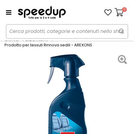
0
Carrello
Home
Auto
Cura dell'auto
Chimici - Pulizia Interni
Prodotto per tessuti Rinnova sedili - AREXONS