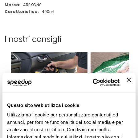
AREXONS
400ml
I nostri consigli
Consigli utili per la pulizia
Come ripulire l'au
Questo sito web utilizza i cookie
interna dell'auto
sabbia e sporco?
Utilizziamo i cookie per personalizzare contenuti ed
Scopri i consigli utili per pulire al
Sono finite le vacanze e
annunci, per fornire funzionalità dei social media e per
meglio gli interni della tua auto e
nostra auto non è mai s
averla sempre come nuova.
sporca di carte, sabbia,
analizzare il nostro traffico. Condividiamo inoltre
polvere. Con questa g
informazioni sul modo in cui utilizzi il nostro sito con i