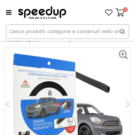
0
Carrello
Home
Auto
Tuning esterno e pellicole
Protezioni porta - VENZO
Protezioni e profili