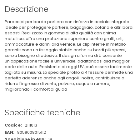
Descrizione
Paracolpi per bordo portiera con rinforzo in acciaio integrato.
Ideale per proteggere portiere, bagagliaio, cofano e altri bordi
esposti. Realizzato in gomma di alta qualità con anima
metallica, offre una protezione superiore contro graffi, urti,
ammaccature e danni alla vernice. Le clip interne in metallo
garantiscono un fissaggio stabile anche su bordi più spessi,
senza bisogno di adesivo. Il design a forma di U consente
un'applicazione facile e universale, adattandosi alla maggior
parte delle auto. Resistente ai raggi UV, può essere facilmente
tagliato su misura. Lo speciale profilo a 4 fessure permette una
perfetta aderenza anche agli angoli. Inoltre, contribuisce a
ridurre l'ingresso di vento, polvere, acqua e rumore,
migliorando il comfort di guida
Specifiche tecniche
Maggiori
2111013
Informazioni
8059008015112
Si