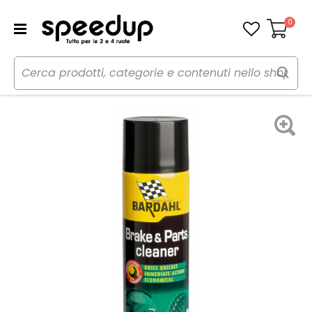
0
Carrello
Home
Auto
Additivi e trattamenti
Pulitore
Pulitore freni Brake Cleaner - BARDAHL