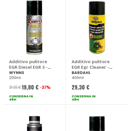
Additivo pulitore
Additivo pulitore
EGR Diesel EGR 3 -
EGR Egr Cleaner -
WYNNS
BARDAHL
WYNNS
BARDAHL
200ml
400ml
19,80 €
29,30 €
31,65 €
-37%
Prezzo
CONSEGNA IN
speciale
CONSEGNA IN
48H
48H