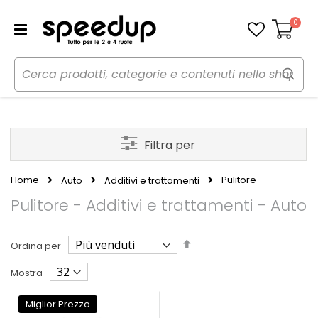
0
Carrello
Filtra per
Home
Pulitore
Auto
Additivi e trattamenti
Pulitore - Additivi e trattamenti - Auto
Imposta
Ordina per
la
direzione
Mostra
decrescente
Miglior Prezzo