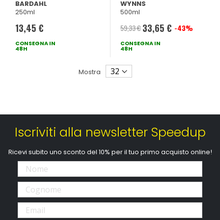
Benzina - BARDAHL
& GPF On-Car
BARDAHL
WYNNS
250ml
500ml
Cleaner - WYNNS
13,45 €
33,65 €
59,33 €
-43%
Prezzo
CONSEGNA IN
CONSEGNA IN
speciale
48H
48H
Mostra
Iscriviti alla newsletter Speedup
Ricevi subito uno sconto del 10% per il tuo primo acquisto online!