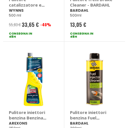
catalizzatore e
Cleaner - BARDAHL
sonda Lambda -
WYNNS
BARDAHL
500 ml
500ml
WYNNS
33,65 €
13,05 €
55,83 €
-40%
Prezzo
CONSEGNA IN
speciale
CONSEGNA IN
48H
48H
Pulitore iniettori
Pulitore iniettori
benzina Benzina
benzina Fuel
Pulitore Iniettori -
Injector Cleaner -
AREXONS
BARDAHL