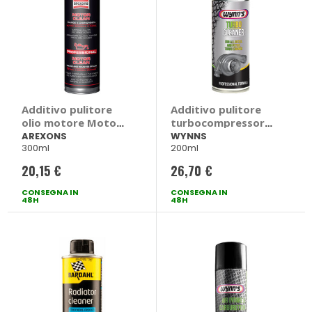
Additivo pulitore
Additivo pulitore
olio motore Motor
turbocompressore
Clean - AREXONS
Turbo Cleaner -
AREXONS
WYNNS
300ml
200ml
WYNNS
20,15 €
26,70 €
CONSEGNA IN
CONSEGNA IN
48H
48H