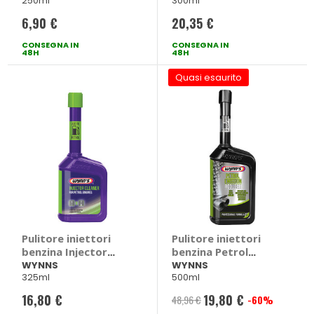
250ml
300ml
AREXONS
BARDAHL
6,90 €
20,35 €
CONSEGNA IN
CONSEGNA IN
48H
48H
Quasi esaurito
Pulitore iniettori
Pulitore iniettori
benzina Injector
benzina Petrol
Plus Cleaner -
Emission Reducer -
WYNNS
WYNNS
325ml
500ml
WYNNS
WYNNS
16,80 €
19,80 €
48,96 €
-60%
Prezzo