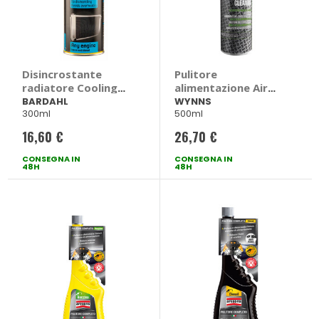
Disincrostante
Pulitore
radiatore Cooling
alimentazione Air
System Fast Flush -
Intake and
BARDAHL
WYNNS
300ml
500ml
BARDAHL
Carburettor
Cleaner - WYNNS
16,60 €
26,70 €
CONSEGNA IN
CONSEGNA IN
48H
48H