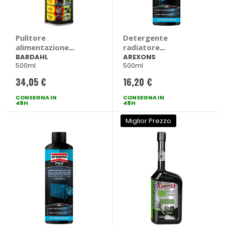
Pulitore
Detergente
alimentazione
radiatore
Pulitore Diesel 5 in 1
Detergente
BARDAHL
AREXONS
500ml
500ml
- BARDAHL
Radiatori -
AREXONS
34,05 €
16,20 €
CONSEGNA IN
CONSEGNA IN
48H
48H
Miglior Prezzo