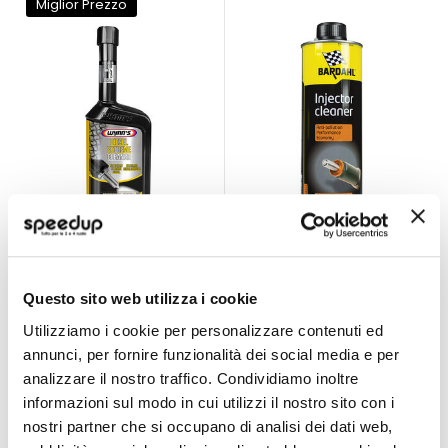
Miglior Prezzo
Pulitore iniettori
Pulitore iniettori
diesel Diesel Clean 3
diesel Diesel
- WYNNS
Injector Cleaner -
WYNNS
BARDAHL
500ml
500ml
BARDAHL
Questo sito web utilizza i cookie
39,60 €
32,45 €
49,65 €
-20%
Prezzo
Utilizziamo i cookie per personalizzare contenuti ed
CONSEGNA IN
speciale
CONSEGNA IN
annunci, per fornire funzionalità dei social media e per
48H
48H
analizzare il nostro traffico. Condividiamo inoltre
informazioni sul modo in cui utilizzi il nostro sito con i
nostri partner che si occupano di analisi dei dati web,