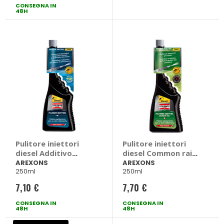
CONSEGNA IN
speciale
48H
Pulitore iniettori
Pulitore iniettori
diesel Additivo
diesel Common rail -
Diesel - AREXONS
AREXONS
AREXONS
AREXONS
250ml
250ml
7,10 €
7,70 €
CONSEGNA IN
CONSEGNA IN
48H
48H