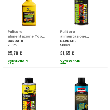
Pulitore
Pulitore
alimentazione Top
alimentazione
Gasoline Repower -
Pulitore Benzina 5 in
BARDAHL
BARDAHL
250ml
500ml
BARDAHL
1 - BARDAHL
25,70 €
31,65 €
CONSEGNA IN
CONSEGNA IN
48H
48H