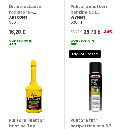
Disincrostante
Pulitore iniettori
radiatore -
benzina GDI
AREXONS
Efficiency Restorer -
AREXONS
WYNNS
500ml
500ml
WYNNS
16,20 €
29,70 €
53,20 €
-44%
Prezzo
CONSEGNA IN
CONSEGNA IN
speciale
48H
48H
Miglior Prezzo
Pulitore iniettori
Pulitore filtri
benzina Top
antiparticolato DPF