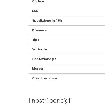
Codice
Informazioni
EAN
Spedizione in 48h
Divisione
Tipo
Variante
Confezione pz
Marca
Caratteristica
I nostri consigli