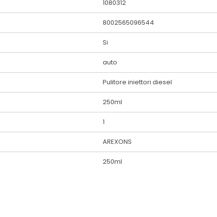
1080312
8002565096544
Si
auto
Pulitore iniettori diesel
250ml
1
AREXONS
250ml