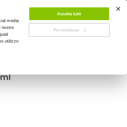
ACCEDI
CREA UN ACCOUNT
CONTATTACI
Accetta tutti
cial media
0
Carrello
l nostro
Personalizza
quali
o utilizzo
SPEEDUP MAGAZINE
ri diesel Additivo Diesel
0ml