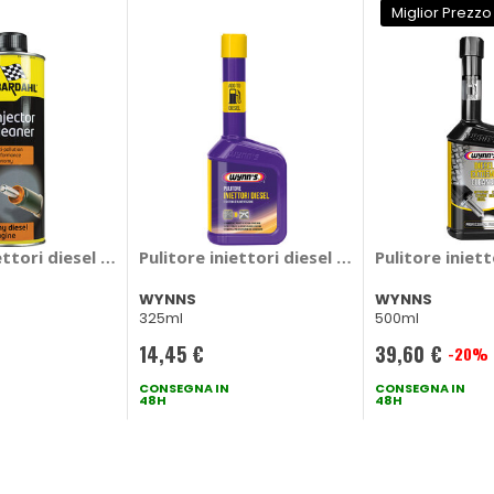
Miglior Prezzo
 AREXONS
ettori diesel Diesel Injector Cleaner - BARDAHL
Pulitore iniettori diesel Diesel Plus Trea
Pulitore iniet
WYNNS
WYNNS
325ml
500ml
14,45 €
39,60 €
-20%
Prezzo
CONSEGNA IN
speciale
CONSEGNA IN
48H
48H