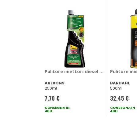
Pulitore iniettori diesel Common rail -
Pulitore ini
AREXONS
BARDAHL
250ml
500ml
7,70 €
32,45 €
CONSEGNA IN
CONSEGNA IN
48H
48H