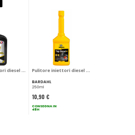
tment - WYNNS
tori diesel Diesel Clean 3 - WYNNS
Pulitore iniettori diesel Top Diesel - BARDAHL
BARDAHL
250ml
10,90 €
CONSEGNA IN
48H