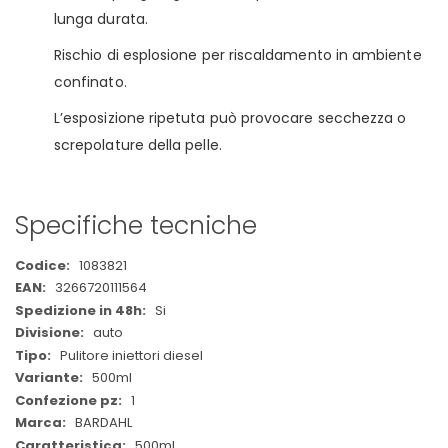
lunga durata.
Rischio di esplosione per riscaldamento in ambiente
confinato.
L’esposizione ripetuta può provocare secchezza o
screpolature della pelle.
Specifiche tecniche
Maggiori
1083821
Informazioni
3266720111564
Si
auto
Pulitore iniettori diesel
500ml
1
BARDAHL
500ml