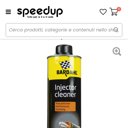
0
Carrello
Home
Auto
Additivi e trattamenti
Pulitore
Pulitore iniettori diesel Diesel Injector Cleaner - BARDAHL