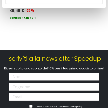
500ml
39,60 €
-20%
Prezzo
speciale
CONSEGNA IN 48H
Iscriviti alla newsletter Speedup
Ricevi subito uno sconto del 10% per il tuo primo acquisto online!
Ho letto e accettato il documento
privacy policy