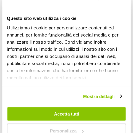
Questo sito web utilizza i cookie
POTREBBERO INTERESSARTI
Utilizziamo i cookie per personalizzare contenuti ed
annunci, per fornire funzionalità dei social media e per
Miglior Prezzo
analizzare il nostro traffico. Condividiamo inoltre
informazioni sul modo in cui utilizzi il nostro sito con i
nostri partner che si occupano di analisi dei dati web,
pubblicità e social media, i quali potrebbero combinarle
con altre informazioni che hai fornito loro o che hanno
raccolto dal tuo utilizzo dei loro servizi.
Mostra dettagli
Accetta tutti
Pulitore iniettori diesel Diesel Clean 3 - WYNNS
Personalizza
WYNNS