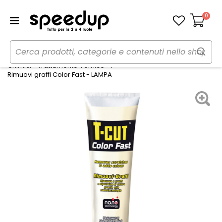
0
Carrello
Home
Auto
Cura dell'auto
Chimici - Trattamento Vernice
Rimuovi graffi Color Fast - LAMPA