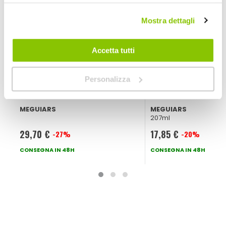
Mostra dettagli
Accetta tutti
Personalizza
Rimuovi graffi Scratch Eraser kit - MEGUIARS
Rimuovi graffi Clas
MEGUIARS
MEGUIARS
207ml
29,70 €
17,85 €
-27%
-20%
Prezzo
Prezzo
speciale
CONSEGNA IN 48H
speciale
CONSEGNA IN 48H