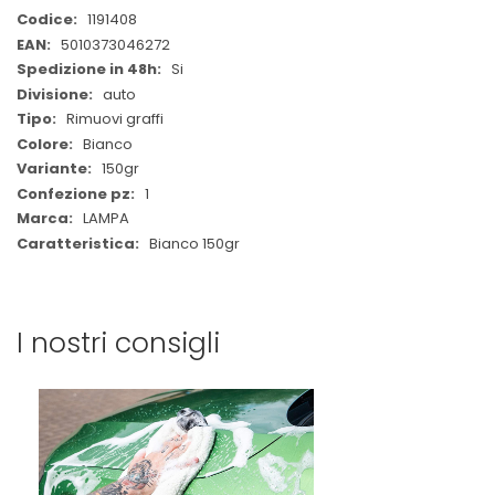
Maggiori
1191408
Informazioni
5010373046272
Si
auto
Rimuovi graffi
Bianco
150gr
1
LAMPA
Bianco 150gr
I nostri consigli