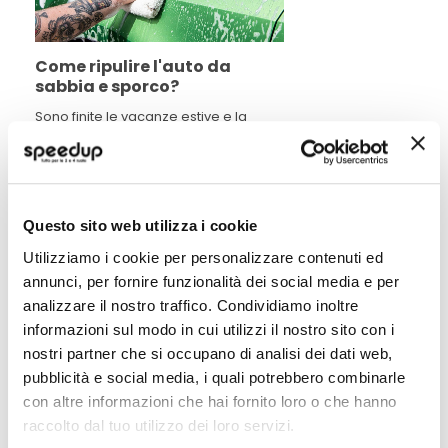
Come ripulire l'auto da
sabbia e sporco?
Sono finite le vacanze estive e la
nostra auto non è mai stata cosi
sporca di carte, sabbia, terra e
polvere. Con questa guida vediamo
come pulire l'auto e portarla come
Leggi di piu' »
appena uscita dalla concessionaria.
Questo sito web utilizza i cookie
Utilizziamo i cookie per personalizzare contenuti ed
annunci, per fornire funzionalità dei social media e per
analizzare il nostro traffico. Condividiamo inoltre
POTREBBERO INTERESSARTI
informazioni sul modo in cui utilizzi il nostro sito con i
nostri partner che si occupano di analisi dei dati web,
Miglior Prezzo
Miglior Prezzo
pubblicità e social media, i quali potrebbero combinarle
con altre informazioni che hai fornito loro o che hanno
raccolto dal tuo utilizzo dei loro servizi.