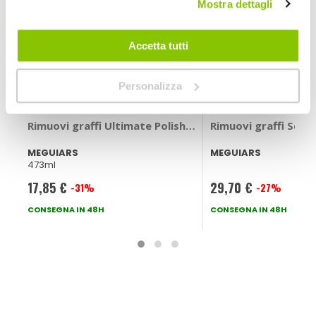
Mostra dettagli
Accetta tutti
Personalizza
Rimuovi graffi Ultimate Polish - MEGUIARS
Rimuovi graffi Scra
MEGUIARS
MEGUIARS
473ml
17,85 €
29,70 €
-31%
-27%
Prezzo
Prezzo
speciale
CONSEGNA IN 48H
speciale
CONSEGNA IN 48H