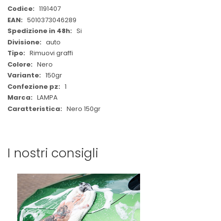
Maggiori
1191407
Informazioni
5010373046289
Si
auto
Rimuovi graffi
Nero
150gr
1
LAMPA
Nero 150gr
I nostri consigli