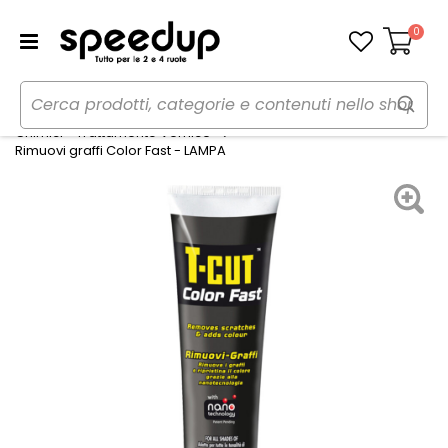
0
Carrello
Home
Auto
Cura dell'auto
Chimici - Trattamento Vernice
Rimuovi graffi Color Fast - LAMPA