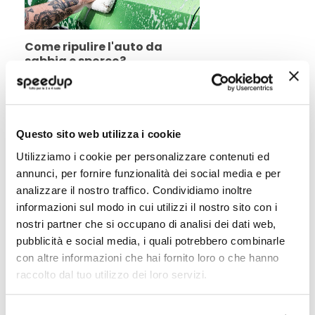
Come ripulire l'auto da
sabbia e sporco?
Sono finite le vacanze estive e la
nostra auto non è mai stata cosi
sporca di carte, sabbia, terra e
polvere. Con questa guida vediamo
Questo sito web utilizza i cookie
come pulire l'auto e portarla come
Leggi di piu' »
appena uscita dalla concessionaria.
Utilizziamo i cookie per personalizzare contenuti ed
annunci, per fornire funzionalità dei social media e per
analizzare il nostro traffico. Condividiamo inoltre
informazioni sul modo in cui utilizzi il nostro sito con i
POTREBBERO INTERESSARTI
nostri partner che si occupano di analisi dei dati web,
pubblicità e social media, i quali potrebbero combinarle
Miglior Prezzo
Miglior Prezzo
con altre informazioni che hai fornito loro o che hanno
raccolto dal tuo utilizzo dei loro servizi.