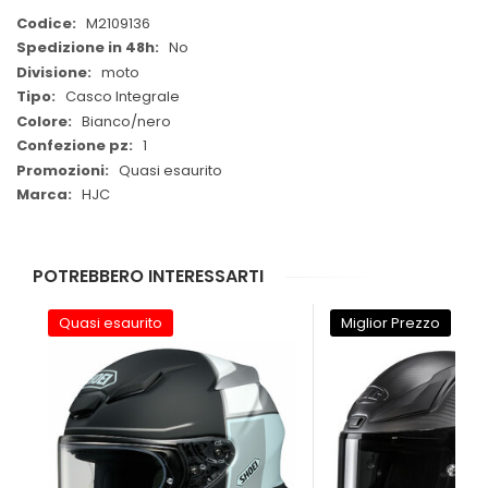
Maggiori
M2109136
Informazioni
No
moto
Casco Integrale
Bianco/nero
1
Quasi esaurito
HJC
POTREBBERO INTERESSARTI
Quasi esaurito
Miglior Prezzo