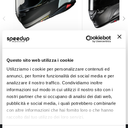
Casco Integrale NXR2 Yonder
Casco Integrale RP
SHOEI
HJC
Tg L 58-59cm
434,65 €
EXTRA SCONTI PER ISCRITT
Questo sito web utilizza i cookie
683,00 €
749,90 €
Spedizione gratuita!
Utilizziamo i cookie per personalizzare contenuti ed
annunci, per fornire funzionalità dei social media e per
Spedizione gratuita!
analizzare il nostro traffico. Condividiamo inoltre
informazioni sul modo in cui utilizzi il nostro sito con i
nostri partner che si occupano di analisi dei dati web,
pubblicità e social media, i quali potrebbero combinarle
con altre informazioni che hai fornito loro o che hanno
raccolto dal tuo utilizzo dei loro servizi.