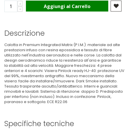
Aggiungi al Carrello
Descrizione
Calotta in Premium Integrated Matrix (P.I.M.): materiale ad alte
prestazioni infuso con resina epossidica e tessuto di fibre
utilizzato nell'industria aeronautica e nelle corse. La calotta dal
design aerodinamico riduce la resistenza all'aria e garantisce
la stabilità ad alta velocità. Maggiore freschezza: 4 prese
anteriori e 4 scarichi. Visiera Pinlock ready HJ-40: protezione UV
del 99%, rivestimento antigraffio. Nuovo meccanismo della
visiera: facile da installare/rimuovere. Dark Smoke installato.
Tessuto traspirante asciutto/antibatterico. Interni e guanciali:
rimovibili e lavabili. Sistema di ritenzione: doppio D. Predisposto
per interfono (non incluso). Incluso in confezione: Pinlock,
paranaso e sottogola. ECE R22.06
Specifiche tecniche