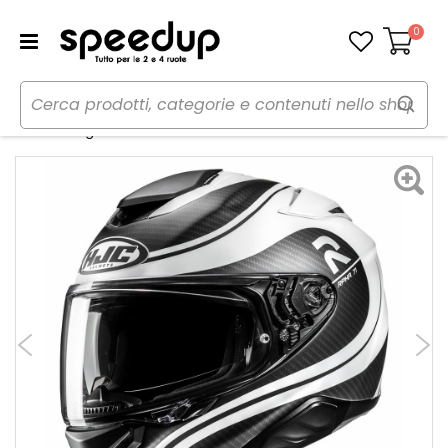
0
Carrello
Home
Moto
Caschi moto
Caschi
Casco Integrale RPHA71 Cleta