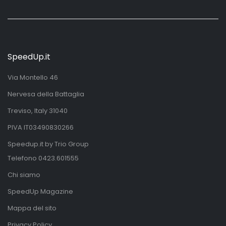
SpeedUp.it
Via Montello 46
Nervesa della Battaglia
Treviso, Italy 31040
PIVA IT03490830266
Speedup.it by Trio Group
Telefono
0423.601555
Chi siamo
SpeedUp Magazine
Mappa del sito
Privacy Policy