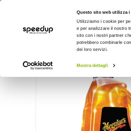
Questo sito web utilizza i
Utilizziamo i cookie per pe
e per analizzare il nostro t
sito con i nostri partner ch
potrebbero combinarle con a
AUTO
MOTO
BICI
OUTD
dei loro servizi.
Home
Auto
Cura dell'auto
Chimici - 
Mostra dettagli