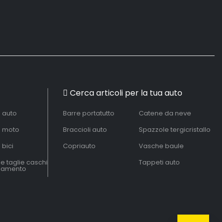
Cerca articoli per la tua auto
à auto
Barre portatutto
Catene da neve
à moto
Braccioli auto
Spazzole tergicristallo
 bici
Copriauto
Vasche baule
le taglie caschi
Tappeti auto
liamento