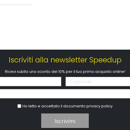
le strade che si
a carrozzeria
ettura con rischi
sivi su
ote e sul pianale.
Iscriviti alla newsletter Speedup
Ricevi subito uno sconto del 10% per il tuo primo acquisto online!
Ho letto e accettato il documento
privacy policy
Iscrivimi