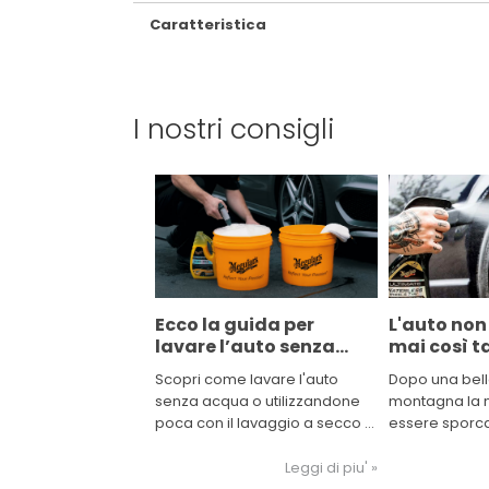
Caratteristica
I nostri consigli
Ecco la guida per
L'auto non
lavare l’auto senza
mai così 
sprecare acqua!
quando vai
Scopri come lavare l'auto
Dopo una bell
montagn
senza acqua o utilizzandone
montagna la n
poca con il lavaggio a secco o
essere sporca
la tecnica a due secchi.
neve e sale. U
problemi per 
Leggi di piu' »
della nostra au