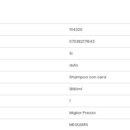
1114320
070382171643
Si
auto
Shampoo con cera
1890ml
1
Miglior Prezzo
MEGUIARS