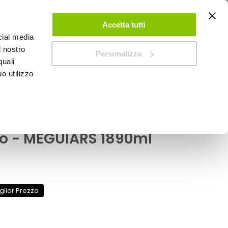
ACCEDI
CREA UN ACCOUNT
CONTATTACI
Accetta tutti
cial media
0
Carrello
l nostro
Personalizza
quali
o utilizzo
SPEEDUP MAGAZINE
MEGUIARS
era Gold Class - Car
 - MEGUIARS 1890ml
glior Prezzo