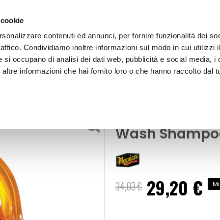
 cookie
rsonalizzare contenuti ed annunci, per fornire funzionalità dei so
raffico. Condividiamo inoltre informazioni sul modo in cui utilizzi i
e si occupano di analisi dei dati web, pubblicità e social media, i 
ltre informazioni che hai fornito loro o che hanno raccolto dal tu
OOR
Shampoo con cera Gold Class - Car Wash Shampoo - 
Lavaggio
Shampoo con c
Wash Shampoo
29,20 €
Prezzo
34,03 €
Mi
speciale