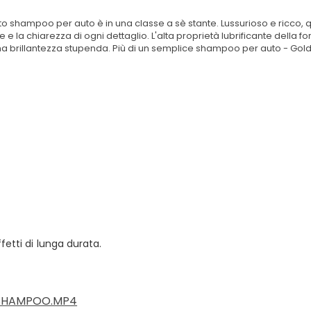
esto shampoo per auto è in una classe a sè stante. Lussurioso e ricco, 
 la chiarezza di ogni dettaglio. L'alta proprietà lubrificante della f
n una brillantezza stupenda. Più di un semplice shampoo per auto - G
fetti di lunga durata.
 SHAMPOO.MP4