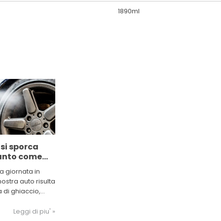
1890ml
 si sporca
tanto come
 in
a giornata in
a
ostra auto risulta
 di ghiaccio,
no dei principali
la carrozzeria
Leggi di piu' »
to è il sale