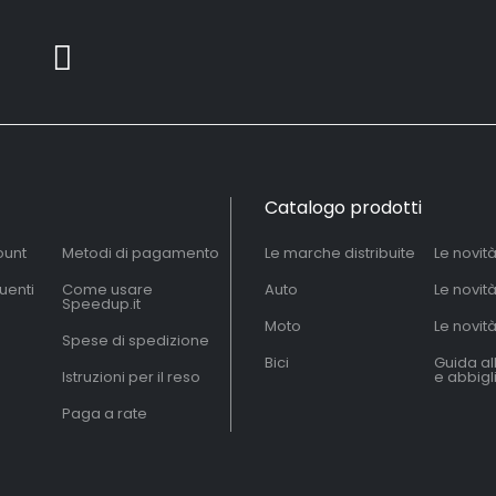
Catalogo prodotti
ount
Metodi di pagamento
Le marche distribuite
Le novit
uenti
Come usare
Auto
Le novit
Speedup.it
Moto
Le novità
Spese di spedizione
Bici
Guida al
Istruzioni per il reso
e abbig
Paga a rate