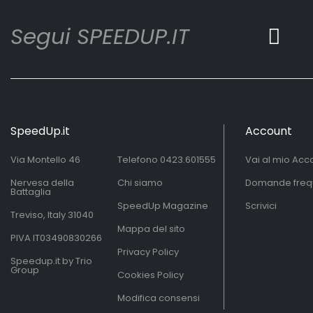
Segui SPEEDUP.IT
SpeedUp.it
Account
Via Montello 46
Telefono
0423.601555
Vai al mio Acc
Nervesa della
Chi siamo
Domande freq
Battaglia
SpeedUp Magazine
Scrivici
Treviso, Italy 31040
Mappa del sito
PIVA IT03490830266
Privacy Policy
Speedup.it by Trio
Group
Cookies Policy
Modifica consensi