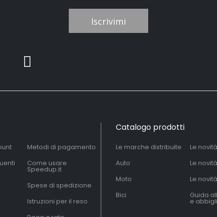
Iscrivimi
Catalogo prodotti
ount
Metodi di pagamento
Le marche distribuite
Le novit
uenti
Come usare
Auto
Le novit
Speedup.it
Moto
Le novità
Spese di spedizione
Bici
Guida al
Istruzioni per il reso
e abbig