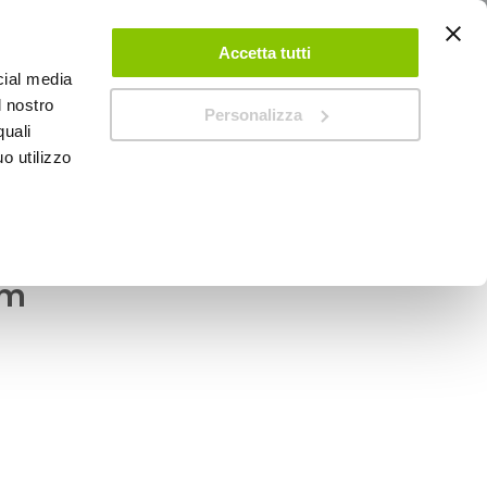
ACCEDI
CREA UN ACCOUNT
CONTATTACI
Accetta tutti
cial media
0
Carrello
l nostro
Personalizza
quali
o utilizzo
SPEEDUP MAGAZINE
ale con ventosa Doggy
cm