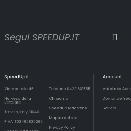
Segui SPEEDUP.IT
SpeedUp.it
Account
Via Montello 46
Telefono
0423.601555
Vai al mio Acc
Nervesa della
Chi siamo
Domande freq
Battaglia
SpeedUp Magazine
Scrivici
Treviso, Italy 31040
Mappa del sito
PIVA IT03490830266
Privacy Policy