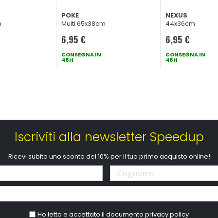
POKE
NEXUS
m
Multi 65x38cm
44x36cm
6,95 €
6,95 €
CONSEGNA IN
CONSEGNA IN
48H
48H
Iscriviti alla newsletter Speedup
Ricevi subito uno sconto del 10% per il tuo primo acquisto online!
Ho letto e accettato il documento
privacy policy