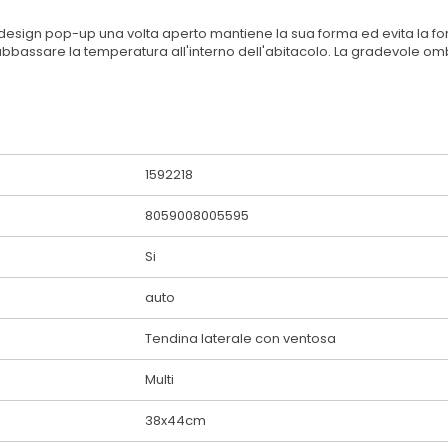
l design pop-up una volta aperto mantiene la sua forma ed evita la fo
 abbassare la temperatura all'interno dell'abitacolo. La gradevole o
1592218
8059008005595
Si
auto
Tendina laterale con ventosa
Multi
38x44cm