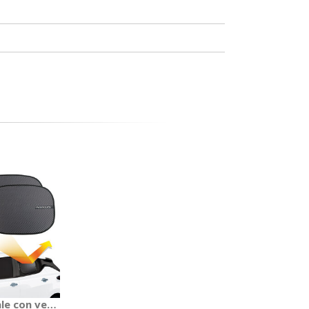
 POKE
ale con ventosa Carbon - NEXUS