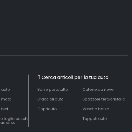
Cerca articoli per la tua auto
à auto
Barre portatutto
Catene da neve
à moto
Braccioli auto
Spazzole tergicristallo
 bici
Copriauto
Vasche baule
le taglie caschi
Tappeti auto
liamento