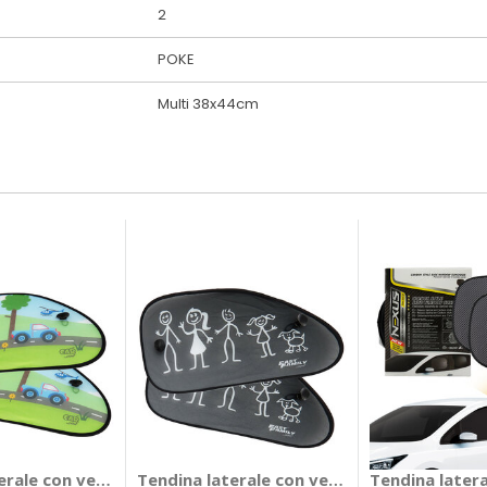
2
POKE
Multi 38x44cm
POP SUGAR
erale con ventosa Cars - POKE
Tendina laterale con ventosa FastFamily -
Tendina later