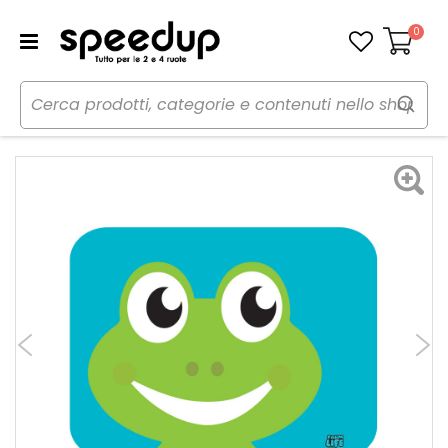
0
Carrello
Home
Auto
Estate
Tendine parasole
Tendina laterale statica Rana - POKE