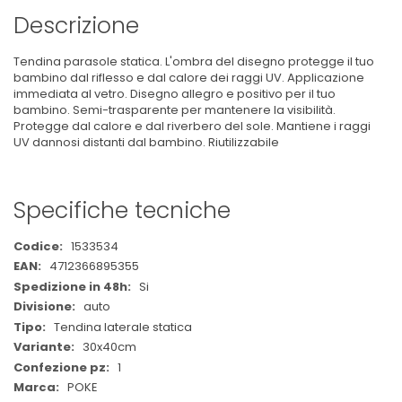
Descrizione
Tendina parasole statica. L'ombra del disegno protegge il tuo
bambino dal riflesso e dal calore dei raggi UV. Applicazione
immediata al vetro. Disegno allegro e positivo per il tuo
bambino. Semi-trasparente per mantenere la visibilità.
Protegge dal calore e dal riverbero del sole. Mantiene i raggi
UV dannosi distanti dal bambino. Riutilizzabile
Specifiche tecniche
Maggiori
1533534
Informazioni
4712366895355
Si
auto
Tendina laterale statica
30x40cm
1
POKE