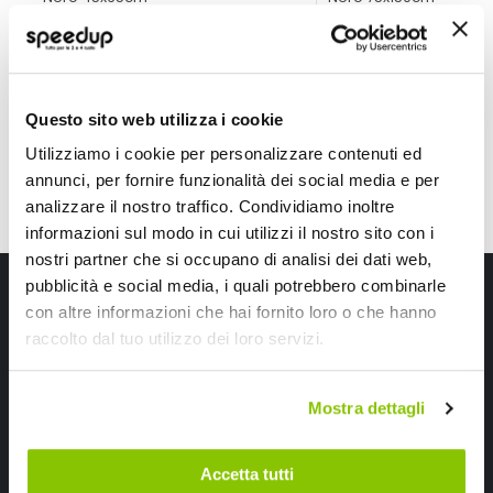
6,95 €
12,85 €
CONSEGNA IN 48H
CONSEGNA IN 48H
Questo sito web utilizza i cookie
Utilizziamo i cookie per personalizzare contenuti ed
annunci, per fornire funzionalità dei social media e per
analizzare il nostro traffico. Condividiamo inoltre
informazioni sul modo in cui utilizzi il nostro sito con i
nostri partner che si occupano di analisi dei dati web,
Iscriviti alla newsletter Speedup
pubblicità e social media, i quali potrebbero combinarle
con altre informazioni che hai fornito loro o che hanno
Ricevi subito uno sconto del 10% per il tuo primo acquisto online!
raccolto dal tuo utilizzo dei loro servizi.
Mostra dettagli
Accetta tutti