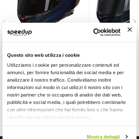
Casco Integrale X-804 RS Ultra Carbon Liquido
Casco Integrale X-8
NOLAN
NOLAN
Questo sito web utilizza i cookie
EXTRA SCONTI PER ISCRITTI
EXTRA SCONTI PER ISCRITT
Utilizziamo i cookie per personalizzare contenuti ed
annunci, per fornire funzionalità dei social media e per
639,00 €
702,00 €
709,99 €
779,99 €
analizzare il nostro traffico. Condividiamo inoltre
Spedizione gratuita!
Spedizione gratuita!
informazioni sul modo in cui utilizzi il nostro sito con i
nostri partner che si occupano di analisi dei dati web,
pubblicità e social media, i quali potrebbero combinarle
con altre informazioni che hai fornito loro o che hanno
raccolto dal tuo utilizzo dei loro servizi.
Mostra dettagli