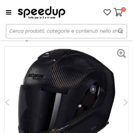
0
Carrello
Home
Moto
Caschi moto
Caschi
Casco Integrale X-903 Ultra Puro