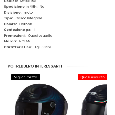
Maggiori
M2108793
Informazioni
No
moto
Casco Integrale
Carbon
1
Quasi esaurito
NOLAN
Tg L 60cm
POTREBBERO INTERESSARTI
Miglior Prezzo
Quasi esaurito