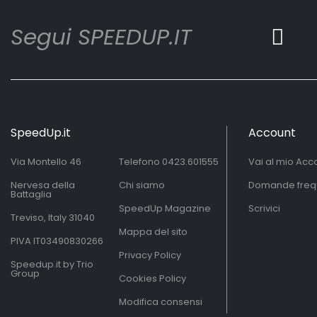
Segui SPEEDUP.IT
SpeedUp.it
Account
Via Montello 46
Telefono
0423.601555
Vai al mio Acc
Nervesa della
Chi siamo
Domande freq
Battaglia
SpeedUp Magazine
Scrivici
Treviso, Italy 31040
Mappa del sito
PIVA IT03490830266
Privacy Policy
Speedup.it by Trio
Group
Cookies Policy
Modifica consensi