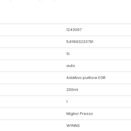
1243097
5411693233791
Si
auto
Additivo pulitore EGR
200ml
1
Miglior Prezzo
WYNNS