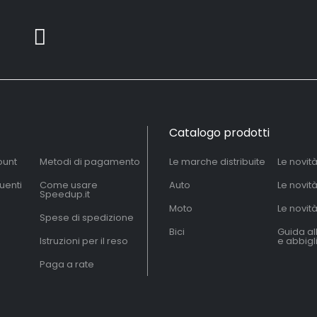
Catalogo prodotti
ount
Metodi di pagamento
Le marche distribuite
Le novit
uenti
Come usare
Auto
Le novit
Speedup.it
Moto
Le novità
Spese di spedizione
Bici
Guida al
Istruzioni per il reso
e abbig
Paga a rate