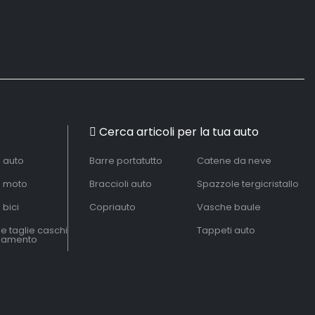
Cerca articoli per la tua auto
à auto
Barre portatutto
Catene da neve
à moto
Braccioli auto
Spazzole tergicristallo
 bici
Copriauto
Vasche baule
le taglie caschi
Tappeti auto
liamento