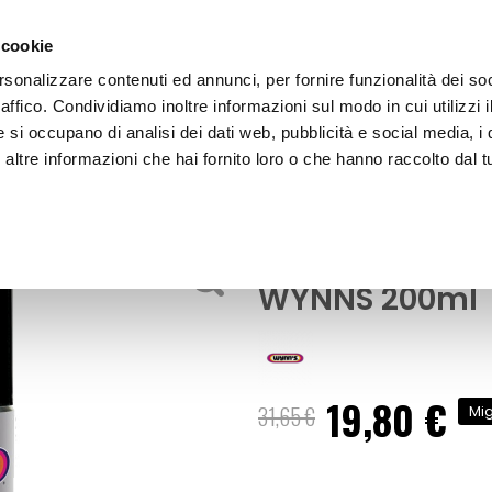
 cookie
rsonalizzare contenuti ed annunci, per fornire funzionalità dei so
raffico. Condividiamo inoltre informazioni sul modo in cui utilizzi i
e si occupano di analisi dei dati web, pubblicità e social media, i 
ltre informazioni che hai fornito loro o che hanno raccolto dal tu
OOR
Additivo pulitore EGR Diesel EGR 3 - WYNNS
tore
Additivo pulito
WYNNS 200ml
19,80 €
Prezzo
31,65 €
Mig
speciale