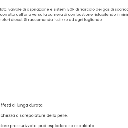
otti, valvole di aspirazione e sistemi EGR di ricircolo dei gas di scar
o corretto dell'aria verso la camera di combustione ristabilendo il min
motori diesel. Si raccomanda l'utilizzo ad ogni tagliando
ffetti di lunga durata.
chezza o screpolature della pelle.
ore pressurizzato: può esplodere se riscaldato