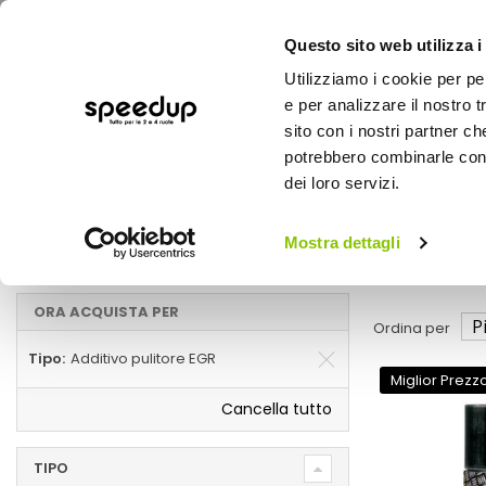
Questo sito web utilizza i
Utilizziamo i cookie per pe
e per analizzare il nostro t
sito con i nostri partner ch
potrebbero combinarle con a
AUTO
MOTO
BICI
OUTD
dei loro servizi.
Home
Pulitore
Auto
Additivi e trattamenti
Mostra dettagli
Additivo pulitore EGR
ORA ACQUISTA PER
Ordina per
Tipo
Additivo pulitore EGR
Miglior Prezz
Cancella tutto
TIPO