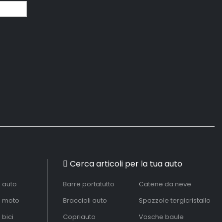
Cerca articoli per la tua auto
à auto
Barre portatutto
Catene da neve
à moto
Braccioli auto
Spazzole tergicristallo
 bici
Copriauto
Vasche baule