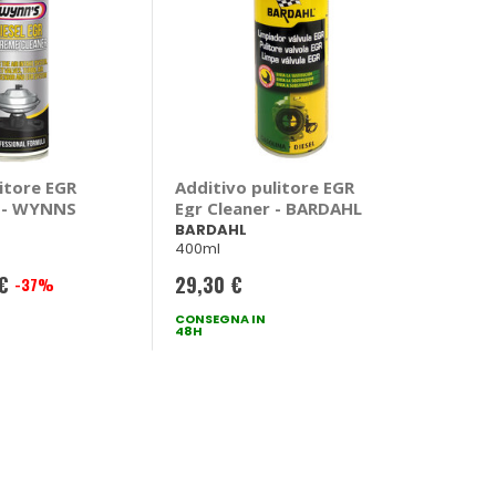
itore EGR
Additivo pulitore EGR
3 - WYNNS
Egr Cleaner - BARDAHL
BARDAHL
400ml
€
29,30 €
-37%
e
CONSEGNA IN
48H