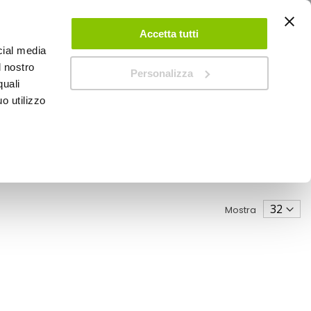
ACCEDI
CREA UN ACCOUNT
CONTATTACI
Accetta tutti
cial media
0
Carrello
l nostro
Personalizza
quali
o utilizzo
SPEEDUP MAGAZINE
Mostra