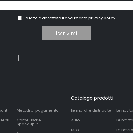
Ho letto e accettato il documento
privacy policy
Iscrivimi
Catalogo prodotti
ount
Metodi di pagamento
Le marche distribuite
Le novit
uenti
Come usare
Auto
Le novit
Speedup.it
Moto
Le novità