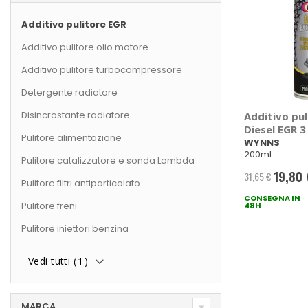
Additivo pulitore EGR
Additivo pulitore olio motore
Additivo pulitore turbocompressore
Detergente radiatore
Disincrostante radiatore
Additivo pul
Diesel EGR 
Pulitore alimentazione
WYNNS
200ml
Pulitore catalizzatore e sonda Lambda
19,80 
31,65 €
Prezzo
Pulitore filtri antiparticolato
CONSEGNA IN
special
Pulitore freni
48H
Pulitore iniettori benzina
Vedi tutti (
1
)
MARCA