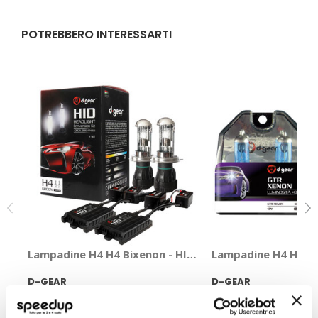
POTREBBERO INTERESSARTI
Lampadine H4 H4 Bixenon - HID Canbus Xenon Kit - D-
Lampadine H4 H4 - 
D-GEAR
D-GEAR
Bianco 6000k BIXENON
+85% Bianco 60/55W 
138,60 €
29,70 €