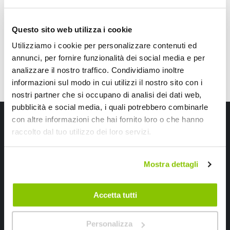
Spedizione gratuita!
CONSEGNA IN 48H
Questo sito web utilizza i cookie
Utilizziamo i cookie per personalizzare contenuti ed
annunci, per fornire funzionalità dei social media e per
analizzare il nostro traffico. Condividiamo inoltre
informazioni sul modo in cui utilizzi il nostro sito con i
nostri partner che si occupano di analisi dei dati web,
pubblicità e social media, i quali potrebbero combinarle
Iscriviti alla newsletter Speedup
con altre informazioni che hai fornito loro o che hanno
raccolto dal tuo utilizzo dei loro servizi.
Ricevi subito uno sconto del 10% per il tuo primo acquisto online!
Mostra dettagli
Accetta tutti
Personalizza
Ho letto e accettato il documento
privacy policy