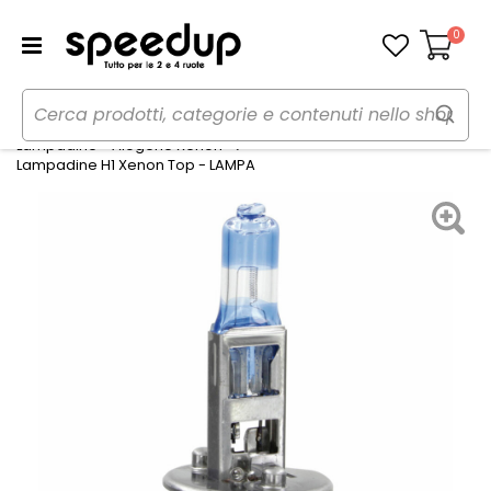
0
Carrello
Home
Auto
Illuminazione
Lampadine - Alogene Xenon
Lampadine H1 Xenon Top - LAMPA