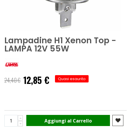
Lampadine H1 Xenon Top -
LAMPA 12V 55W
12,85 €
Prezzo
24,40 €
Quasi esaurito
speciale
Aggiungi al Carrello