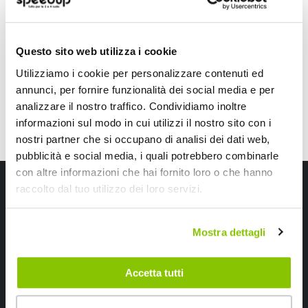
Bianco H1 6000K
6500K 15W H1 12V/24V
69,30 €
49,50 €
-39%
Prezzo
CONSEGNA IN 48H
Spedizione gratuita!
speciale
CONSEGNA IN 48H
Sped
Questo sito web utilizza i cookie
Utilizziamo i cookie per personalizzare contenuti ed
annunci, per fornire funzionalità dei social media e per
analizzare il nostro traffico. Condividiamo inoltre
informazioni sul modo in cui utilizzi il nostro sito con i
nostri partner che si occupano di analisi dei dati web,
pubblicità e social media, i quali potrebbero combinarle
con altre informazioni che hai fornito loro o che hanno
Iscriviti alla newsletter Speedup
raccolto dal tuo utilizzo dei loro servizi.
Ricevi subito uno sconto del 10% per il tuo primo acquisto online!
Mostra dettagli
Accetta tutti