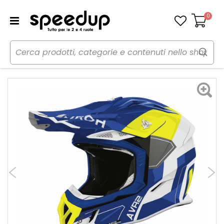
0
Carrello
Home
Moto
Caschi moto
Caschi
Casco Cross Aviator Ace II Shield