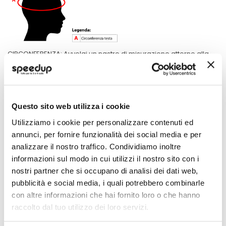
CIRCONFERENZA: Avvolgi un nastro di misurazione attorno alla
testa, tenendo il nastro aderente e passando sopra la fronte.
Specifiche tecniche
Questo sito web utilizza i cookie
Maggiori
M2177622
Utilizziamo i cookie per personalizzare contenuti ed
Informazioni
moto
annunci, per fornire funzionalità dei social media e per
Casco Cross
analizzare il nostro traffico. Condividiamo inoltre
Blu/giallo/bianco
informazioni sul modo in cui utilizzi il nostro sito con i
1
nostri partner che si occupano di analisi dei dati web,
Miglior Prezzo
pubblicità e social media, i quali potrebbero combinarle
AIROH
con altre informazioni che hai fornito loro o che hanno
raccolto dal tuo utilizzo dei loro servizi.