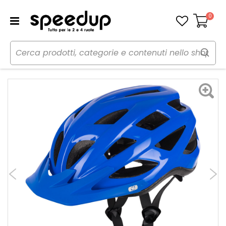
0
Carrello
Home
Bici
Caschi bici
Casco
Casco bici Urbano Talon