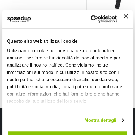
Casco bici Urbano B-Urban
Casco bici Urbano O
B-URBAN
ONEAL
Nero Tg S/M 52-58cm
39,60 €
Questo sito web utilizza i cookie
A partire da
39,60 €
Utilizziamo i cookie per personalizzare contenuti ed
annunci, per fornire funzionalità dei social media e per
analizzare il nostro traffico. Condividiamo inoltre
informazioni sul modo in cui utilizzi il nostro sito con i
nostri partner che si occupano di analisi dei dati web,
pubblicità e social media, i quali potrebbero combinarle
con altre informazioni che hai fornito loro o che hanno
raccolto dal tuo utilizzo dei loro servizi.
Iscriviti alla newsletter Speedup
Mostra dettagli
Ricevi subito uno sconto del 10% per il tuo primo acquisto online!