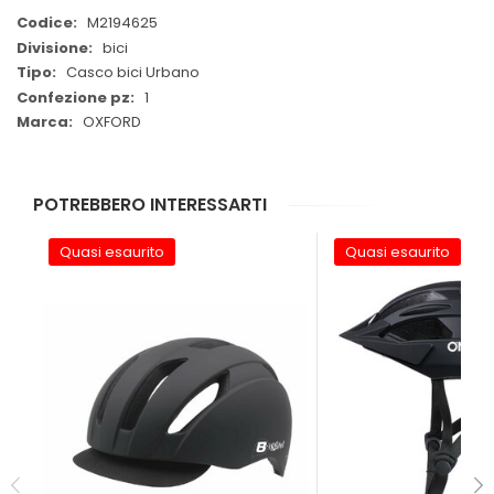
Maggiori
M2194625
Informazioni
bici
Casco bici Urbano
1
OXFORD
POTREBBERO INTERESSARTI
Quasi esaurito
Quasi esaurito