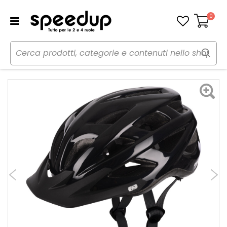
0
Carrello
Home
Bici
Caschi bici
Casco
Casco bici Urbano Talon