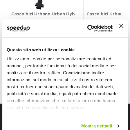
Casco bici Urbano Urban Hyban 2.0 - ABUS
Casco bici Urbano T
ABUS
OXFORD
Nero Tg M 52-56cm
49,50 €
A partire da
34,65 €
Spedizione gratuita!
Questo sito web utilizza i cookie
Utilizziamo i cookie per personalizzare contenuti ed
annunci, per fornire funzionalità dei social media e per
analizzare il nostro traffico. Condividiamo inoltre
informazioni sul modo in cui utilizzi il nostro sito con i
nostri partner che si occupano di analisi dei dati web,
pubblicità e social media, i quali potrebbero combinarle
con altre informazioni che hai fornito loro o che hanno
raccolto dal tuo utilizzo dei loro servizi.
Iscriviti alla newsletter Speedup
Ricevi subito uno sconto del 10% per il tuo primo acquisto online!
Mostra dettagli