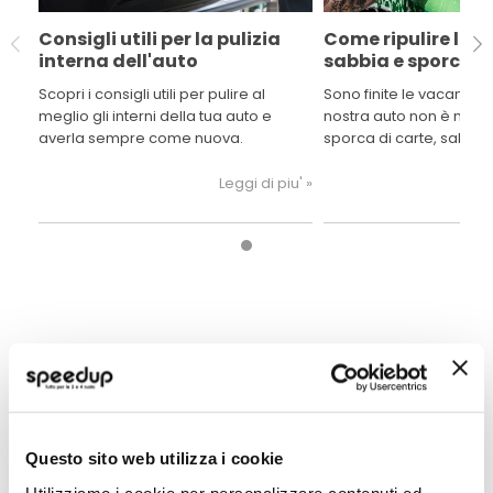
Consigli utili per la pulizia
Come ripulire l'au
interna dell'auto
sabbia e sporco?
Scopri i consigli utili per pulire al
Sono finite le vacanze e
meglio gli interni della tua auto e
nostra auto non è mai s
averla sempre come nuova.
sporca di carte, sabbia,
polvere. Con questa g
come pulire l'auto e po
Leggi di piu' »
appena uscita dalla co
POTREBBERO INTERESSARTI
Miglior Prezzo
Questo sito web utilizza i cookie