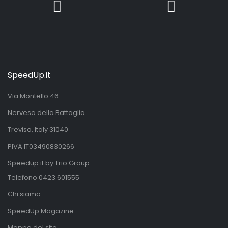
SpeedUp.it
Via Montello 46
Nervesa della Battaglia
Treviso, Italy 31040
PIVA IT03490830266
Speedup.it by Trio Group
Telefono
0423.601555
Chi siamo
SpeedUp Magazine
Mappa del sito