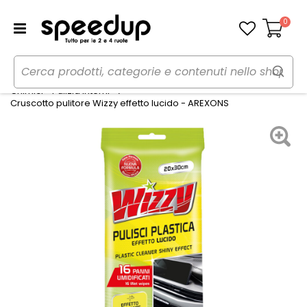
0
Carrello
Home
Auto
Cura dell'auto
Chimici - Pulizia Interni
Cruscotto pulitore Wizzy effetto lucido - AREXONS