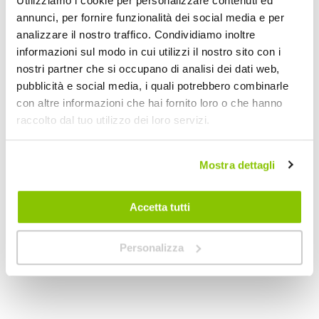
Utilizziamo i cookie per personalizzare contenuti ed
annunci, per fornire funzionalità dei social media e per
analizzare il nostro traffico. Condividiamo inoltre
informazioni sul modo in cui utilizzi il nostro sito con i
nostri partner che si occupano di analisi dei dati web,
pubblicità e social media, i quali potrebbero combinarle
con altre informazioni che hai fornito loro o che hanno
raccolto dal tuo utilizzo dei loro servizi.
Cruscotto pulitore Effetto lucido - AREXONS
Cruscotto pulitore 
AREXONS
MA-FRA
Mostra dettagli
400ml
500ml
4,85 €
5,70 €
-36%
Prezzo
Accetta tutti
CONSEGNA IN 48H
speciale
CONSEGNA IN 48H
Personalizza