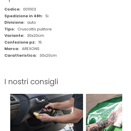
Maggiori
0011103
Informazioni
Si
auto
Cruscotto pulitore
30x20cm
15
AREXONS
30x20cm
I nostri consigli