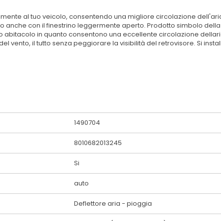
amente al tuo veicolo, consentendo una migliore circolazione dell'aria
o anche con il finestrino leggermente aperto. Prodotto simbolo della 
tro abitacolo in quanto consentono una eccellente circolazione dellaria
vento, il tutto senza peggiorare la visibilità del retrovisore. Si instal
1490704
8010682013245
Si
auto
Deflettore aria - pioggia