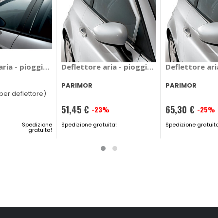
ivic 2001> - PARIMOR Honda Civic 2001 > 5_porte
aria - pioggia Skoda Yeti 2009>2013 - G3 Skoda Yeti 2009 >
Deflettore aria - pioggia Mixer - PARIMOR
Deflettore ari
PARIMOR
PARIMOR
3 per deflettore)
51,45 €
65,30 €
-23%
-25%
Prezzo
Prezzo
Spedizione
speciale
Spedizione gratuita!
speciale
Spedizione gratuit
gratuita!