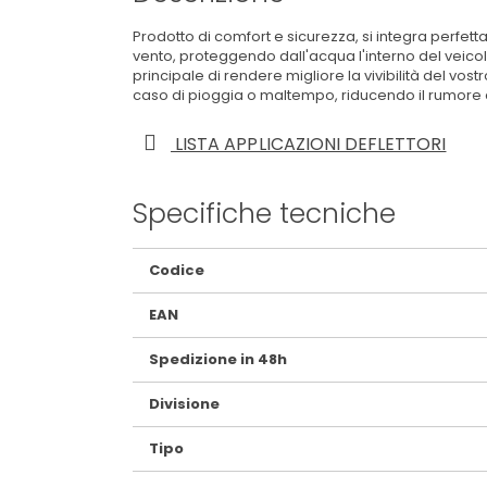
Prodotto di comfort e sicurezza, si integra perfett
vento, proteggendo dall'acqua l'interno del veicol
principale di rendere migliore la vivibilità del vos
caso di pioggia o maltempo, riducendo il rumore del 
LISTA APPLICAZIONI DEFLETTORI
Specifiche tecniche
Maggiori
Codice
Informazioni
EAN
Spedizione in 48h
Divisione
Tipo