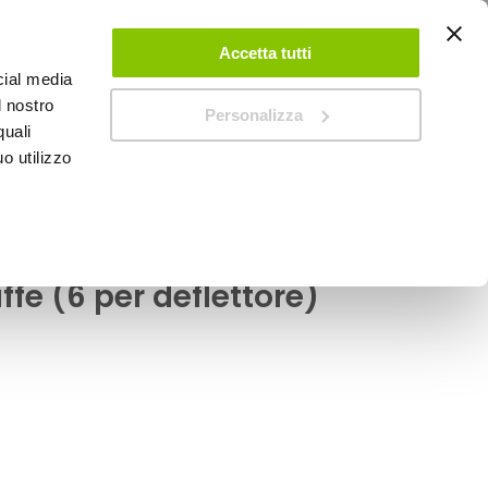
ACCEDI
CREA UN ACCOUNT
CONTATTACI
Accetta tutti
cial media
0
Carrello
l nostro
Personalizza
quali
o utilizzo
SPEEDUP MAGAZINE
 - pioggia - G3 Ford
affe (6 per deflettore)