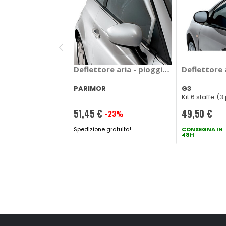
Deflettore aria - pioggia Mixer Honda C
Deflettore 
PARIMOR
G3
Kit 6 staffe (
51,45 €
49,50 €
-23%
Prezzo
speciale
Spedizione gratuita!
CONSEGNA IN
48H