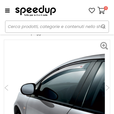
0
Carrello
Home
Auto
Accessori esterni auto
Deflettori
Deflettore aria - pioggia - G3 Ford Focus