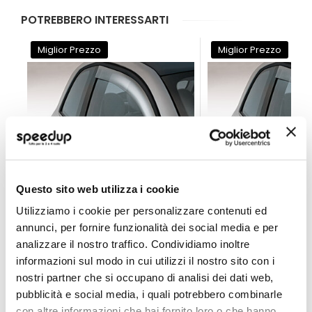
POTREBBERO INTERESSARTI
Miglior Prezzo
Miglior Prezzo
Questo sito web utilizza i cookie
Utilizziamo i cookie per personalizzare contenuti ed
annunci, per fornire funzionalità dei social media e per
Deflettore aria - p
analizzare il nostro traffico. Condividiamo inoltre
informazioni sul modo in cui utilizzi il nostro sito con i
PARIMOR
PARIMOR
nostri partner che si occupano di analisi dei dati web,
51,45 €
51,45 €
pubblicità e social media, i quali potrebbero combinarle
-23%
-23%
Prezzo
Prezzo
con altre informazioni che hai fornito loro o che hanno