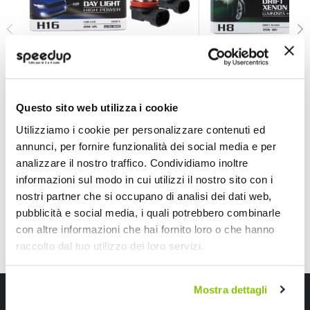
Lampadine Altri Attacchi Cob Led Fog and Day Light -
Lampadine Altri Att
D-GEAR
D-GEAR
Questo sito web utilizza i cookie
Ultra White H16 - PGJ19-3 12V 20W
+40% Bianco 55W 500
6000K
Utilizziamo i cookie per personalizzare contenuti ed
34,65 €
9,90 €
annunci, per fornire funzionalità dei social media e per
analizzare il nostro traffico. Condividiamo inoltre
informazioni sul modo in cui utilizzi il nostro sito con i
nostri partner che si occupano di analisi dei dati web,
pubblicità e social media, i quali potrebbero combinarle
con altre informazioni che hai fornito loro o che hanno
raccolto dal tuo utilizzo dei loro servizi.
Mostra dettagli
Iscriviti alla newsletter Speedup