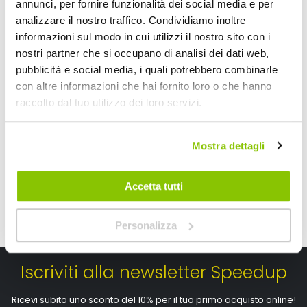
annunci, per fornire funzionalità dei social media e per
analizzare il nostro traffico. Condividiamo inoltre
informazioni sul modo in cui utilizzi il nostro sito con i
Lampadine H7 H7 - HID Canbus Xenon Kit - D-GEAR
Lampadine H7 V2 Le
nostri partner che si occupano di analisi dei dati web,
pubblicità e social media, i quali potrebbero combinarle
D-GEAR
NOMURA
con altre informazioni che hai fornito loro o che hanno
Bianco 6000k
Bianco H7 6000K
raccolto dal tuo utilizzo dei loro servizi.
89,10 €
79,20 €
CONSEGNA IN 48H
Spedizione gratuita!
CONSEGNA IN 48H
Sped
Mostra dettagli
Accetta tutti
Personalizza
Iscriviti alla newsletter Speedup
Ricevi subito uno sconto del 10% per il tuo primo acquisto online!