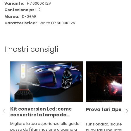
H7 6000K 12V
2
D-GEAR
White H7 6000K 12V
I nostri consigli
Kit conversion Led: come
Prova fari Opel Int
convertire la lampada
alogena della tua auto a LED
Migliora la tua esperienza alla guida:
Funzionalità, sicurezza e
passa da l'illuminazione alogena a
nuovi fari Opel Intellilux.