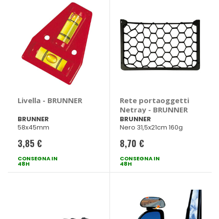
Livella - BRUNNER
Rete portaoggetti
Netray - BRUNNER
BRUNNER
BRUNNER
58x45mm
Nero 31,5x21cm 160g
3,85 €
8,70 €
CONSEGNA IN
CONSEGNA IN
48H
48H