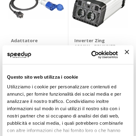
Adattatore
Inverter Zing
corrente
1200W - BRUNNER
Schuko/CEE -
BRUNNER
BRUNNER
150cm 3x2,5mmq
1200W 1,5kg
BRUNNER
15,80 €
138,60 €
CONSEGNA IN
Spedizione
Questo sito web utilizza i cookie
48H
gratuita!
Utilizziamo i cookie per personalizzare contenuti ed
annunci, per fornire funzionalità dei social media e per
analizzare il nostro traffico. Condividiamo inoltre
informazioni sul modo in cui utilizzi il nostro sito con i
nostri partner che si occupano di analisi dei dati web,
pubblicità e social media, i quali potrebbero combinarle
con altre informazioni che hai fornito loro o che hanno