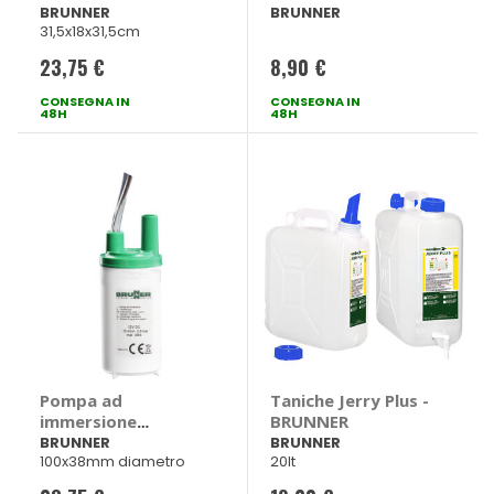
BRUNNER
BRUNNER
31,5x18x31,5cm
23,75 €
8,90 €
CONSEGNA IN
CONSEGNA IN
48H
48H
Pompa ad
Taniche Jerry Plus -
immersione
BRUNNER
Aquatic 10L -
BRUNNER
BRUNNER
100x38mm diametro
20lt
BRUNNER