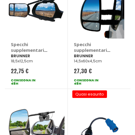
Specchi
Specchi
supplementari
supplementari
Delta ANG -
Optilus - BRUNNER
BRUNNER
BRUNNER
18,5x12,5cm
14,5x60x4,5cm
BRUNNER
22,75 €
27,30 €
CONSEGNA IN
CONSEGNA IN
48H
48H
Quasi esaurito