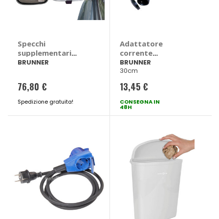
Specchi
Adattatore
supplementari
corrente
Rider Pro -
CEE/SCHUCO -
BRUNNER
BRUNNER
30cm
BRUNNER
BRUNNER
76,80 €
13,45 €
Spedizione gratuita!
CONSEGNA IN
48H