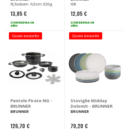
15,5xdiam. 11,5cm 320g
10lt
13,85 €
12,05 €
CONSEGNA IN
CONSEGNA IN
48H
48H
Quasi esaurito
Quasi esaurito
Pentole Pirate NG -
Stoviglie Midday
BRUNNER
Dolomit - BRUNNER
BRUNNER
BRUNNER
126,70 €
79,20 €