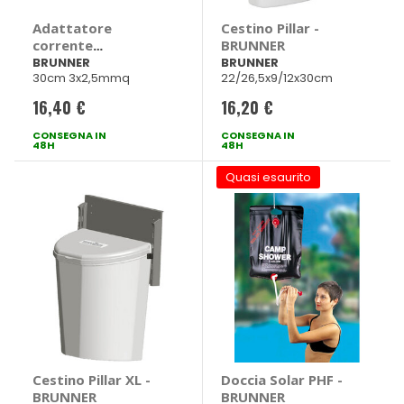
Adattatore
Cestino Pillar -
corrente
BRUNNER
Schuko/CEE -
BRUNNER
BRUNNER
30cm 3x2,5mmq
22/26,5x9/12x30cm
BRUNNER
16,40 €
16,20 €
CONSEGNA IN
CONSEGNA IN
48H
48H
Quasi esaurito
Cestino Pillar XL -
Doccia Solar PHF -
BRUNNER
BRUNNER