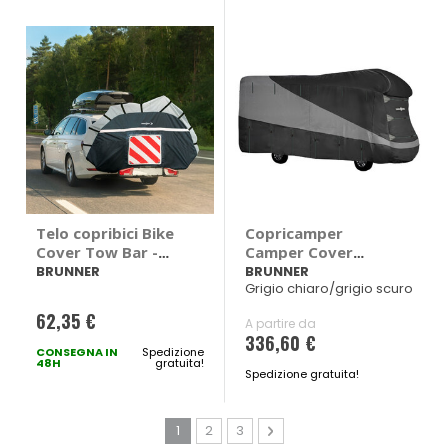
Telo copribici Bike
Copricamper
Cover Tow Bar -
Camper Cover
BRUNNER
Design 12M
BRUNNER
BRUNNER
Grigio chiaro/grigio scuro
62,35 €
A partire da
336,60 €
CONSEGNA IN
Spedizione
48H
gratuita!
Spedizione gratuita!
Pagina
Attualmente stai leggendo la pagina
Pagina
Pagina
Pagina
Avanti
1
2
3