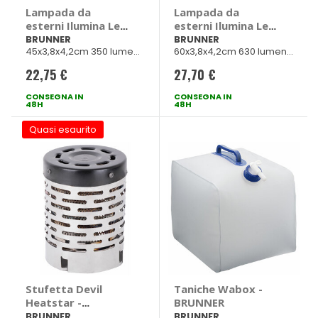
Lampada da
Lampada da
esterni Ilumina Led
esterni Ilumina Led
36 - BRUNNER
66 - BRUNNER
BRUNNER
BRUNNER
45x3,8x4,2cm 350 lumen
60x3,8x4,2cm 630 lumen
4,3W
6,7W
22,75 €
27,70 €
CONSEGNA IN
CONSEGNA IN
48H
48H
Quasi esaurito
Stufetta Devil
Taniche Wabox -
Heatstar -
BRUNNER
BRUNNER
BRUNNER
BRUNNER