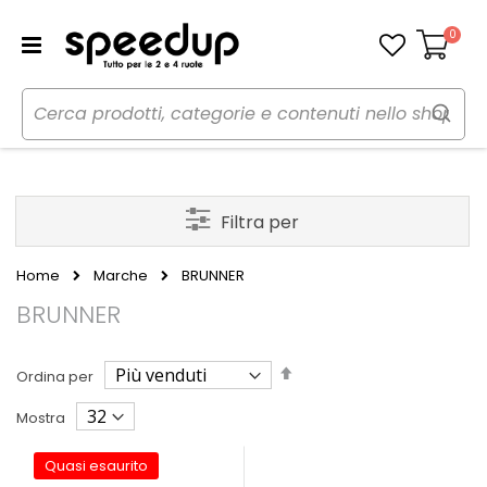
0
Carrello
Filtra per
Home
Marche
BRUNNER
BRUNNER
Imposta
Ordina per
la
direzione
Mostra
decrescente
Quasi esaurito