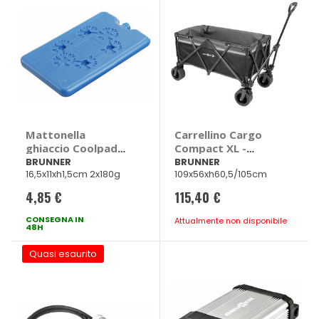
Mattonella
Carrellino Cargo
ghiaccio Coolpad
Compact XL -
200 - BRUNNER
BRUNNER
BRUNNER
BRUNNER
16,5x11xh1,5cm 2x180g
109x56xh60,5/105cm
4,85 €
115,40 €
CONSEGNA IN
Attualmente non disponibile
48H
Quasi esaurito