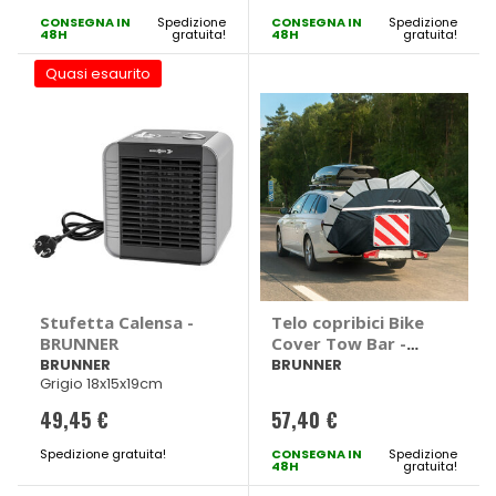
CONSEGNA IN
Spedizione
CONSEGNA IN
Spedizione
48H
gratuita!
48H
gratuita!
Quasi esaurito
Stufetta Calensa -
Telo copribici Bike
BRUNNER
Cover Tow Bar -
BRUNNER
BRUNNER
BRUNNER
Grigio 18x15x19cm
49,45 €
57,40 €
Spedizione gratuita!
CONSEGNA IN
Spedizione
48H
gratuita!