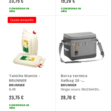
23,75 €
19,20 €
CONSEGNA IN
CONSEGNA IN
48H
48H
Quasi esaurito
Taniche Mantix -
Borsa termica
BRUNNER
Gelbag 20 -
BRUNNER
BRUNNER
BRUNNER
9,4lt
Grigio scuro 36x23xH31cm
20lt 400gr
23,75 €
28,70 €
CONSEGNA IN
48H