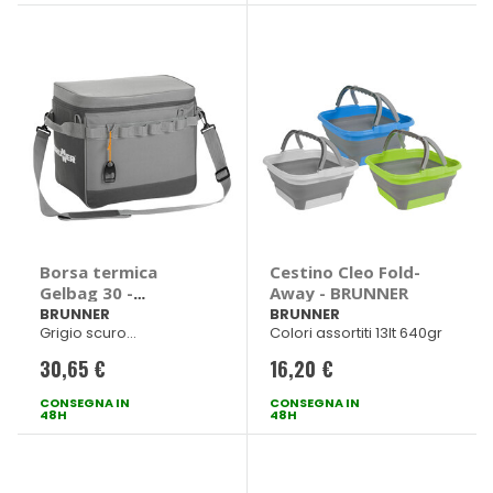
Borsa termica
Cestino Cleo Fold-
Gelbag 30 -
Away - BRUNNER
BRUNNER
BRUNNER
BRUNNER
Grigio scuro
Colori assortiti 13lt 640gr
41x26xH34cm 30lt 450gr
30,65 €
16,20 €
CONSEGNA IN
CONSEGNA IN
48H
48H