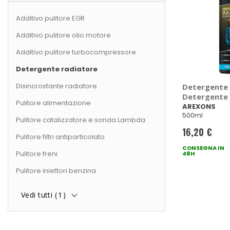
Additivo pulitore EGR
Additivo pulitore olio motore
Additivo pulitore turbocompressore
Detergente radiatore
Disincrostante radiatore
Detergente 
Detergente 
Pulitore alimentazione
AREXONS
AREXONS
500ml
Pulitore catalizzatore e sonda Lambda
16,20 €
Pulitore filtri antiparticolato
CONSEGNA IN
Pulitore freni
48H
Pulitore iniettori benzina
Vedi tutti (
1
)