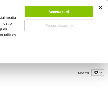
ACCEDI
CREA UN ACCOUNT
CONTATTACI
Accetta tutti
cial media
0
Carrello
l nostro
Personalizza
quali
o utilizzo
SPEEDUP MAGAZINE
Mostra