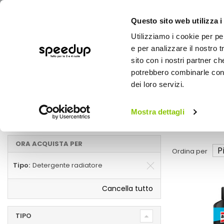
Questo sito web utilizza i
Utilizziamo i cookie per pe
e per analizzare il nostro t
sito con i nostri partner ch
potrebbero combinarle con a
AUTO
MOTO
BICI
OUTD
dei loro servizi.
Home
Pulitore
Auto
Additivi e trattamenti
Mostra dettagli
Detergente radiatore
ORA ACQUISTA PER
Ordina per
Tipo
Detergente radiatore
Cancella tutto
TIPO