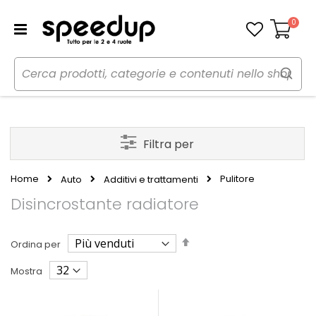
0
Carrello
Filtra per
Home
Pulitore
Auto
Additivi e trattamenti
Disincrostante radiatore
Imposta
Ordina per
la
direzione
Mostra
decrescente