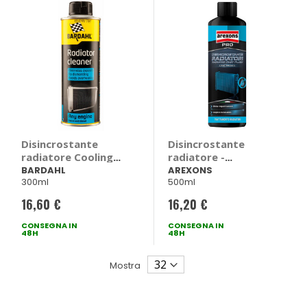
Disincrostante
Disincrostante
radiatore Cooling
radiatore -
System Fast Flush -
AREXONS
BARDAHL
AREXONS
300ml
500ml
BARDAHL
16,60 €
16,20 €
CONSEGNA IN
CONSEGNA IN
48H
48H
Mostra