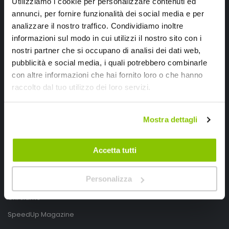
Utilizziamo i cookie per personalizzare contenuti ed
annunci, per fornire funzionalità dei social media e per
analizzare il nostro traffico. Condividiamo inoltre
informazioni sul modo in cui utilizzi il nostro sito con i
nostri partner che si occupano di analisi dei dati web,
pubblicità e social media, i quali potrebbero combinarle
con altre informazioni che hai fornito loro o che hanno
SpeedUp.it
raccolto dal tuo utilizzo dei loro servizi.
Via Montello 46
Nervesa della Battaglia
Mostra dettagli
Treviso, Italy 31040
PIVA IT03490830266
Accetta tutti
Speedup.it by Trio Group
Personalizza
Telefono
0423.601555
Chi siamo
SpeedUp Magazine