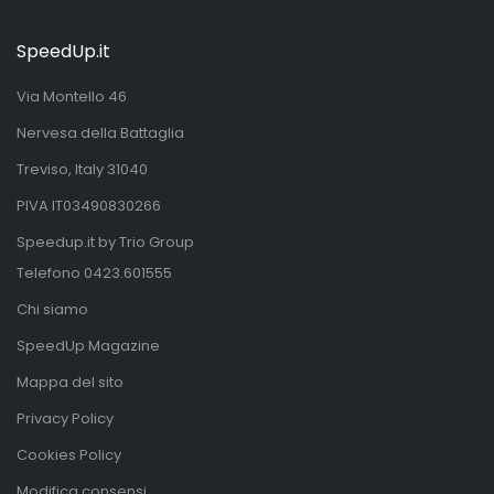
SpeedUp.it
Via Montello 46
Nervesa della Battaglia
Treviso, Italy 31040
PIVA IT03490830266
Speedup.it by Trio Group
Telefono
0423.601555
Chi siamo
SpeedUp Magazine
Mappa del sito
Privacy Policy
Cookies Policy
Modifica consensi