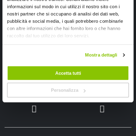
informazioni sul modo in cui utilizzi il nostro sito con i
nostri partner che si occupano di analisi dei dati web,
pubblicità e social media, i quali potrebbero combinarle
con altre informazioni che hai fornito loro o che hanno
raccolto dal tuo utilizzo dei loro servizi.
Ho letto e accettato il documento
privacy policy
Mostra dettagli
Iscrivimi
Accetta tutti
Segui SPEEDUP.IT
Personalizza