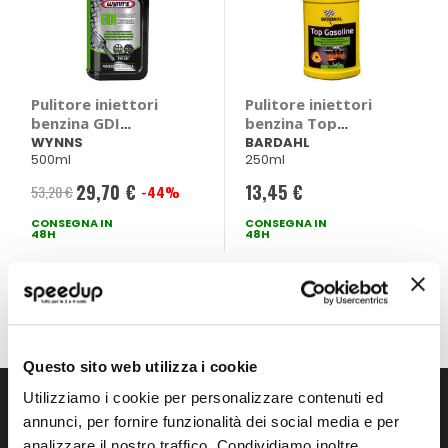
Pulitore iniettori
Pulitore iniettori
benzina GDI
benzina Top
Efficiency Restorer -
Benzina - BARDAHL
WYNNS
BARDAHL
500ml
250ml
WYNNS
29,70 €
13,45 €
53,20 €
-44%
Prezzo
CONSEGNA IN
speciale
CONSEGNA IN
48H
48H
Mostra
Questo sito web utilizza i cookie
Iscriviti alla newsletter Speedup
Utilizziamo i cookie per personalizzare contenuti ed
annunci, per fornire funzionalità dei social media e per
Ricevi subito uno sconto del 10% per il tuo primo acquisto online!
analizzare il nostro traffico. Condividiamo inoltre