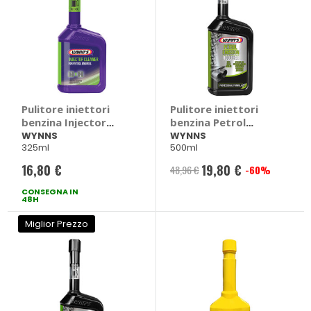
Pulitore iniettori
Pulitore iniettori
benzina Injector
benzina Petrol
Plus Cleaner -
Emission Reducer -
WYNNS
WYNNS
325ml
500ml
WYNNS
WYNNS
16,80 €
19,80 €
48,96 €
-60%
Prezzo
CONSEGNA IN
speciale
48H
Miglior Prezzo