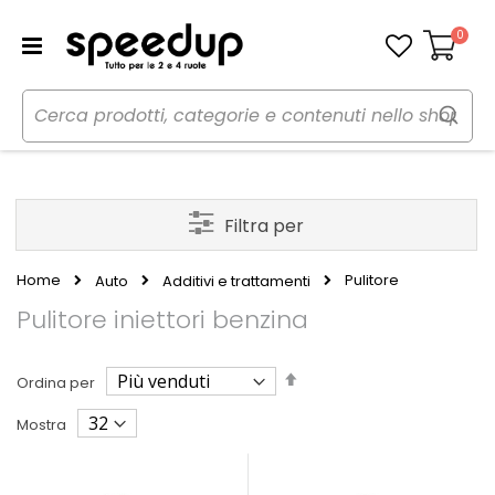
0
Carrello
Filtra per
Home
Pulitore
Auto
Additivi e trattamenti
Pulitore iniettori benzina
Imposta
Ordina per
la
direzione
Mostra
decrescente