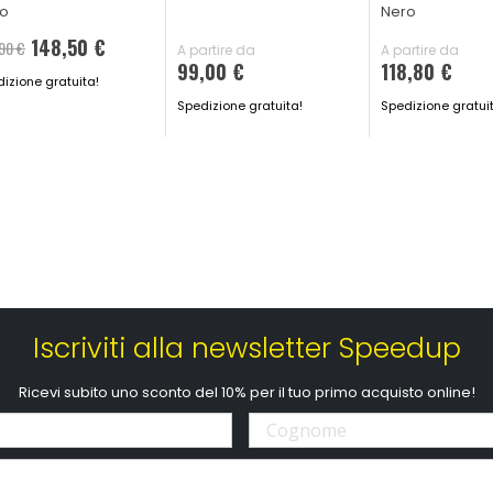
ro
Nero
148,50 €
90 €
A partire da
A partire da
99,00 €
118,80 €
izione gratuita!
Spedizione gratuita!
Spedizione gratui
Iscriviti alla newsletter Speedup
Ricevi subito uno sconto del 10% per il tuo primo acquisto online!