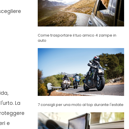
scegliere
Come trasportare il tuo amico 4 zampe in
auto
ida,
'urto. La
7 consigli per una moto al top durante l'estate
proteggere
eri e