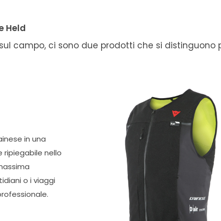
e Held
t sul campo, ci sono due prodotti che si distinguono 
ainese in una
ripiegabile nello
a massima
diani o i viaggi
professionale.