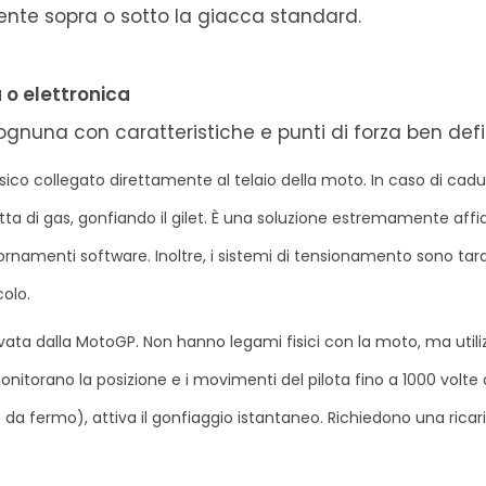
ente sopra o sotto la giacca standard.
 o elettronica
 ognuna con caratteristiche e punti di forza ben defin
ico collegato direttamente al telaio della moto. In caso di cadut
 di gas, gonfiando il gilet. È una soluzione estremamente affid
rnamenti software. Inoltre, i sistemi di tensionamento sono tara
olo.
ata dalla MotoGP. Non hanno legami fisici con la moto, ma util
onitorano la posizione e i movimenti del pilota fino a 1000 volte
da fermo), attiva il gonfiaggio istantaneo. Richiedono una ricar