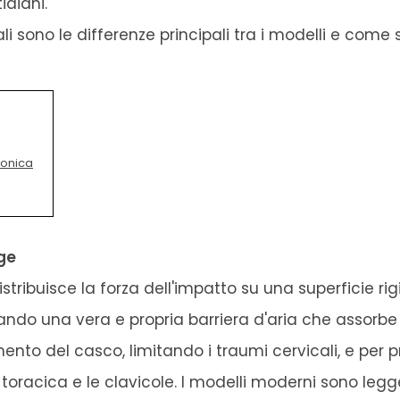
diani.
sono le differenze principali tra i modelli e come 
ronica
ge
stribuisce la forza dell'impatto su una superficie rig
ando una vera e propria barriera d'aria che assorbe l
ento del casco, limitando i traumi cervicali, e per 
toracica e le clavicole. I modelli moderni sono legg