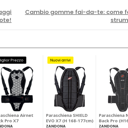
iaggi
Cambio gomme fai-da-te: come fa
ote!
strum
iglior Prezzo
Nuovi arrivi
aschiena Airnet
Paraschiena SHIELD
Paraschiena
ck Pro X7
EVO X7 (H 168-177cm)
Back Pro (H1
177cm)
NDONA
ZANDONA
ZANDONA