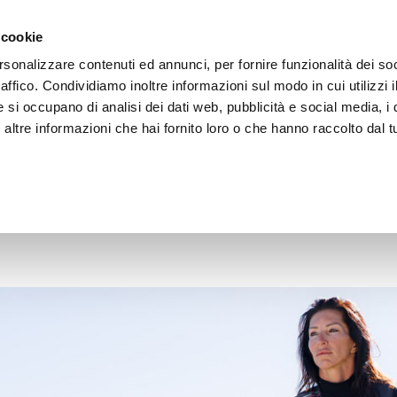
 cookie
rsonalizzare contenuti ed annunci, per fornire funzionalità dei so
raffico. Condividiamo inoltre informazioni sul modo in cui utilizzi i
e si occupano di analisi dei dati web, pubblicità e social media, i 
ltre informazioni che hai fornito loro o che hanno raccolto dal tu
OOR
e funziona, cosa protegge e guida alla scelta
rotegge e guida alla scelta