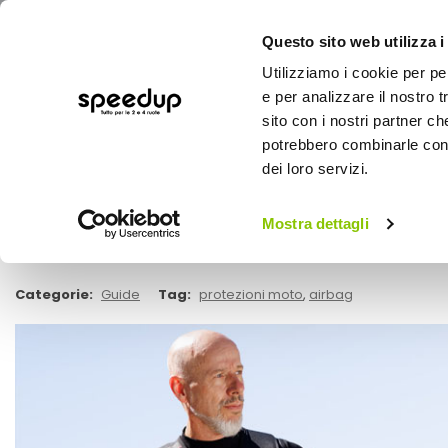
Questo sito web utilizza i
Utilizziamo i cookie per pe
e per analizzare il nostro t
sito con i nostri partner ch
potrebbero combinarle con a
AUTO
MOTO
BICI
OUTD
dei loro servizi.
Home
Speedup Magazine
Airbag da moto: com
Guide
Mostra dettagli
Airbag da moto: come funziona, cosa p
Categorie:
Guide
Tag:
protezioni moto
,
airbag