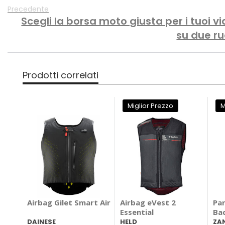
Precedente
Scegli la borsa moto giusta per i tuoi v
su due ru
Prodotti correlati
Miglior Prezzo
M
Airbag Gilet Smart Air
Airbag eVest 2
Par
Essential
Ba
DAINESE
HELD
ZA