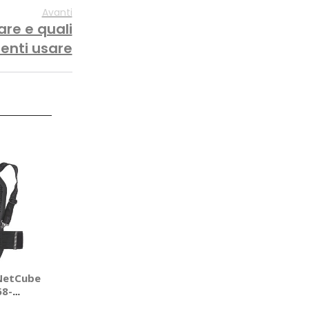
Avanti
re e quali
enti usare
 NetCube
68-