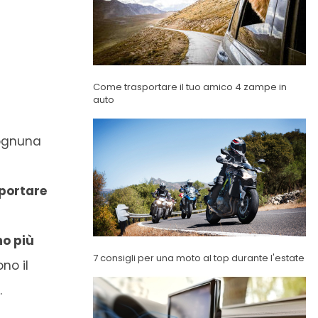
Come trasportare il tuo amico 4 zampe in
auto
 ognuna
portare
no più
7 consigli per una moto al top durante l'estate
no il
.