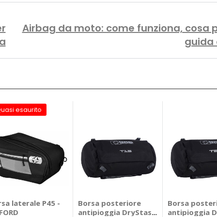
er
Airbag da moto: come funziona, cosa 
pa
guida 
uasi esaurito
sa laterale P45 -
Borsa posteriore
Borsa poster
FORD
antipioggia DryStash
antipioggia 