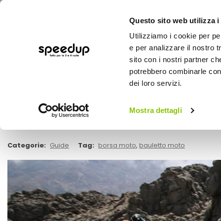
Questo sito web utilizza i
Utilizziamo i cookie per pe
e per analizzare il nostro t
sito con i nostri partner ch
potrebbero combinarle con a
AUTO
MOTO
BICI
OUTD
dei loro servizi.
Home
Speedup Magazine
Scegli la borsa moto 
Guide
Mostra dettagli
Scegli la borsa moto giusta per i tuoi v
Categorie:
Guide
Tag:
borsa moto
,
bauletto moto