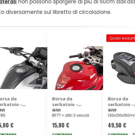
aterali
non possono sporgere di più di 50cm dall'as
 diversamente sul libretto di circolazione.
Quasi esauri
orsa da
Borsa da
Borsa da
erbatoio -
serbatoio -
serbatoio -
langia Kove
Flangia - GIVI
Magnetica 
IVI
GIVI
GIVI
F85
BF77 + altri 2 veicoli
130x310x160mm
10 X 2024> -
Aprilia Tuono,
T EA138B - 
IVI Kove 510 X
Ducati Diavel,
5,80 €
15,80 €
49,50 €
024 >
Panigale,
Streetfighter
ONSEGNA
CONSEGNA
CONSEGNA
S