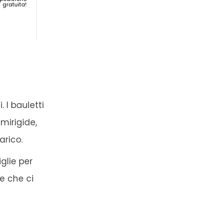
gratuita!
-15%
Attualmente non
disponibile
. I bauletti
mirigide,
arico.
glie per
e che ci