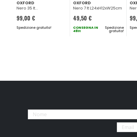
OXFORD
OXFORD
OXFORD
OXFORD
OX
Nero 35 lt
Nero 7 lt L24xH12xW25cm
Ner
L37xH20xW25cm
L4
99,00 €
49,50 €
99
Spedizione gratuita!
CONSEGNA IN
Spedizione
Sped
48H
gratuita!