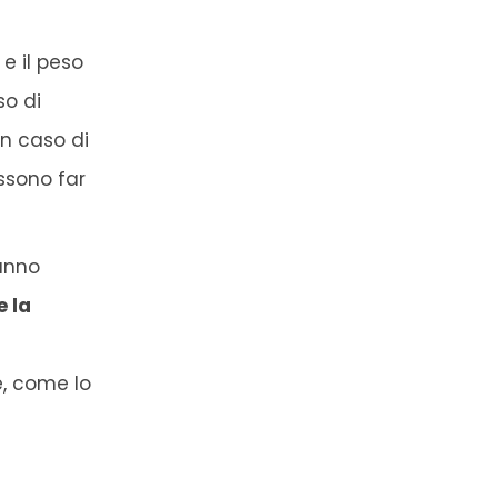
e il peso
so di
in caso di
ossono far
vanno
e la
e, come lo