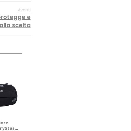
Avanti
protegge e
alla scelta
iore
DryStash