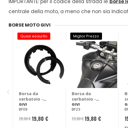
IMPORTANTE: per il codice della strada le
borse l
centrale della moto, a meno che non sia indicato
BORSE MOTO GIVI
Quasi esaurito
Miglior Prezzo
Borsa da
Borsa da
B
serbatoio -
serbatoio -
s
Flangia - GIVI
Flangia - GIVI
F
GIVI
GIVI
G
BF09
BF23
B
Ducati Monster
Yamaha MT-09,
5
Tracer
G
19,80 €
19,80 €
1
28,00 €
23,00 €
Prezzo
Prezzo
2
speciale
speciale
C