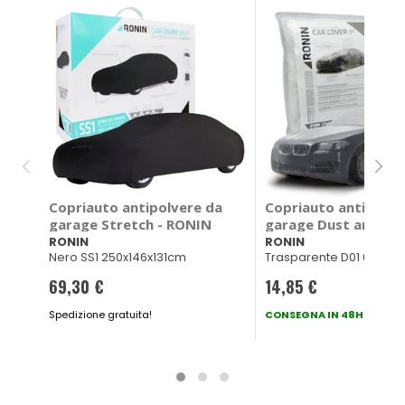
Copriauto antipolvere da
Copriauto antipolve
garage Stretch - RONIN
garage Dust and Dir
RONIN
RONIN
RONIN
Nero SS1 250x146x131cm
Trasparente D01 600x3
69,30 €
14,85 €
Spedizione gratuita!
CONSEGNA IN 48H