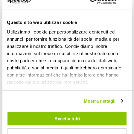
Questo sito web utilizza i cookie
Utilizziamo i cookie per personalizzare contenuti ed
annunci, per fornire funzionalità dei social media e per
analizzare il nostro traffico. Condividiamo inoltre
informazioni sul modo in cui utilizzi il nostro sito con i
nostri partner che si occupano di analisi dei dati web,
pubblicità e social media, i quali potrebbero combinarle
con altre informazioni che hai fornito loro o che hanno
raccolto dal tuo utilizzo dei loro servizi.
Idrorepellente e traspirante,
è l’ideale per
Mostra dettagli
la protezione dai raggi UV
ed è in grado
di ridurre notevolmente il calore interno
Accetta tutti
dell’auto durante la stagione estiva.