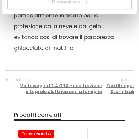
Personalizza
Durante il periodo invernale è
particolarmente indicato per la
protezione dalla neve e dal gelo,
evitando cosi di trovare il parabrezza
ghiacciato al mattino.
Precedente
Avanti
Volkswagen ID.4 GTX - una trazione
Ford Ranger
integrale elettrica per la famiglia
Stormtrak
Prodotti correlati
Quasi esaurito