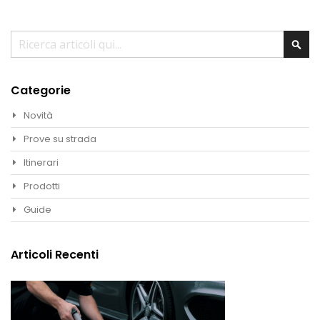
Cerca
Cer
Categorie
Novità
Prove su strada
Itinerari
Prodotti
Guide
Articoli Recenti