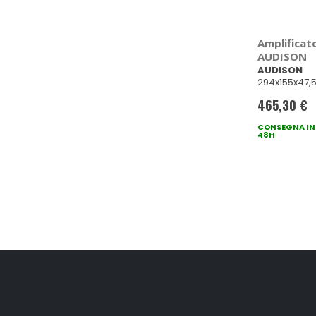
Amplificato
AUDISON
AUDISON
294x155x47
465,30 €
CONSEGNA IN
48H