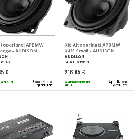
Altoparlanti APBMW
Kit Altoparlanti APBMW
Large - AUDISON
K4M Small - AUDISON
SON
AUDISON
Basket
SmallBasket
85 €
216,85 €
GNA IN
Spedizione
CONSEGNA IN
Spedizione
gratuita!
48H
gratuita!