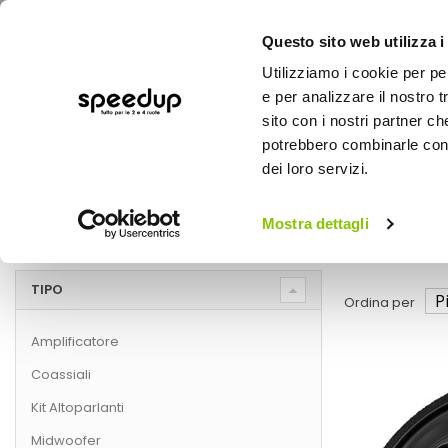
Questo sito web utilizza i
Utilizziamo i cookie per pe
e per analizzare il nostro t
sito con i nostri partner ch
potrebbero combinarle con a
AUTO
MOTO
BICI
OUTD
dei loro servizi.
Home
Marche
AUDISON
Mostra dettagli
AUDISON
TIPO
Ordina per
Amplificatore
Coassiali
Kit Altoparlanti
Midwoofer