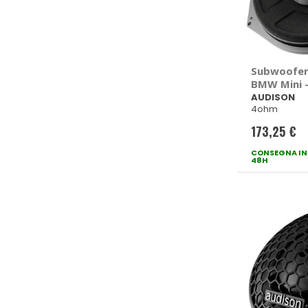
Subwoofer
BMW Mini 
AUDISON
4ohm
173,25 €
CONSEGNA IN
48H