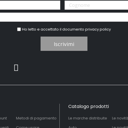
Ho letto e accettato il documento
privacy policy
Iscrivimi
Catalogo prodotti
ount
Metodi di pagamento
Le marche distribuite
Le novit
uenti
Come usare
Auto
Le novit