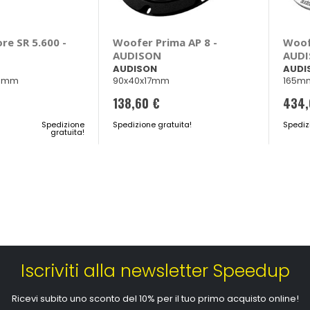
re SR 5.600 -
Woofer Prima AP 8 -
Woofe
AUDISON
AUD
AUDISON
AUDI
,5mm
90x40x17mm
165m
138,60 €
434,
Spedizione
Spedizione gratuita!
Spediz
gratuita!
Iscriviti alla newsletter Speedup
Ricevi subito uno sconto del 10% per il tuo primo acquisto online!