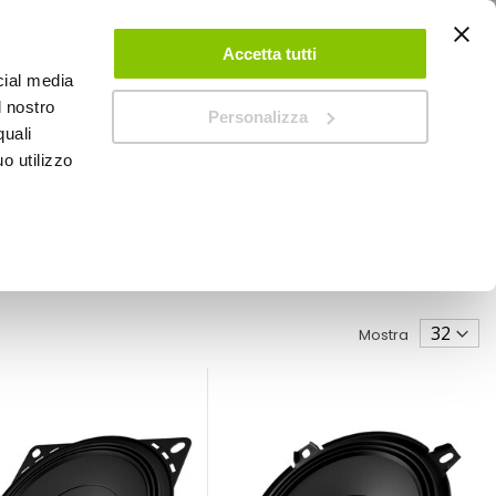
ACCEDI
CREA UN ACCOUNT
CONTATTACI
Accetta tutti
cial media
0
Carrello
l nostro
Personalizza
quali
o utilizzo
SPEEDUP MAGAZINE
Mostra