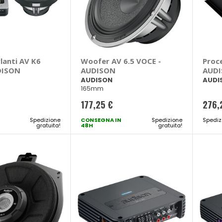
lanti AV K6
Woofer AV 6.5 VOCE -
Proce
DISON
AUDISON
AUD
AUDISON
AUDI
165mm
177,25 €
276,
Spedizione
CONSEGNA IN
Spedizione
Spediz
gratuita!
48H
gratuita!