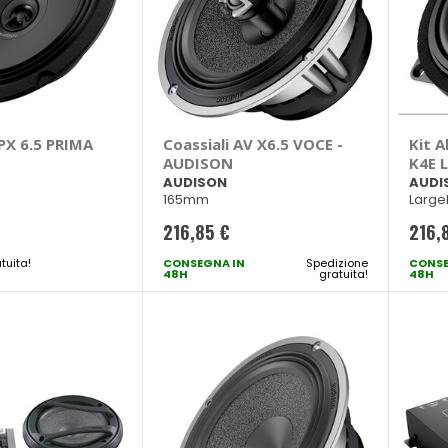
APX 6.5 PRIMA
Coassiali AV X6.5 VOCE -
Kit 
AUDISON
K4E 
AUDISON
AUDI
165mm
Large
216,85 €
216,
tuita!
CONSEGNA IN
Spedizione
CONSE
48H
gratuita!
48H