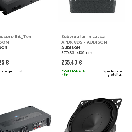
ssore Bit_Ten -
Subwoofer in cassa
ISON
APBX 8DS - AUDISON
SON
AUDISON
377x334x109mm
25 €
255,40 €
ione gratuita!
CONSEGNA IN
Spedizione
48H
gratuita!