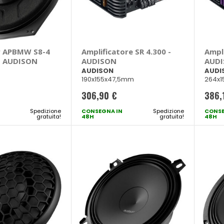
 APBMW S8-4
Amplificatore SR 4.300 -
Ampli
- AUDISON
AUDISON
AUD
AUDISON
AUDI
190x155x47,5mm
264x
306,90 €
386,
Spedizione
CONSEGNA IN
Spedizione
CONSE
gratuita!
48H
gratuita!
48H