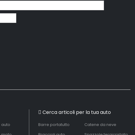
Cerca articoli per la tua auto
à auto
Barre portatutto
Catene da neve
à moto
Braccioli auto
Spazzole tergicristallo