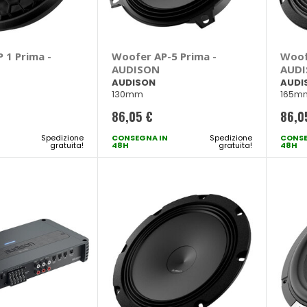
 1 Prima -
Woofer AP-5 Prima -
Woof
AUDISON
AUD
AUDISON
AUDI
130mm
165m
86,05 €
86,0
Spedizione
CONSEGNA IN
Spedizione
CONSE
gratuita!
48H
gratuita!
48H