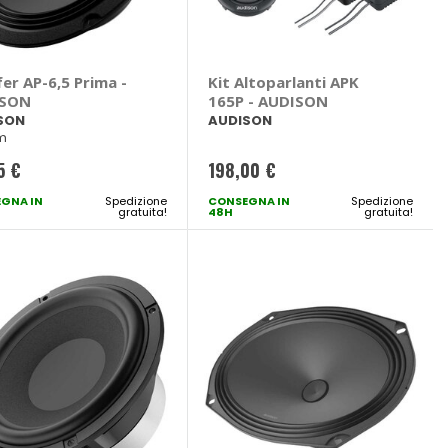
er AP-6,5 Prima -
Kit Altoparlanti APK
ISON
165P - AUDISON
SON
AUDISON
m
5 €
198,00 €
GNA IN
Spedizione
CONSEGNA IN
Spedizione
gratuita!
48H
gratuita!