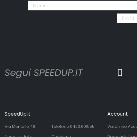
Segui SPEEDUP.IT
SpeedUp.it
Account
Via Montello 46
Telefono
0423.601555
Vai al mio Acc
Nervesa della
Chi siamo
Domande freq