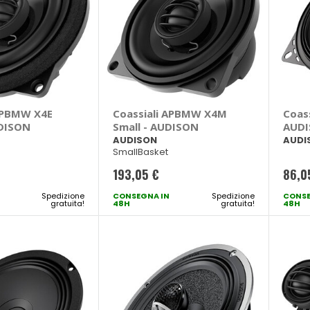
 APBMW X4E
Coassiali APBMW X4M
Coass
UDISON
Small - AUDISON
AUD
AUDISON
AUDI
SmallBasket
193,05 €
86,0
Spedizione
CONSEGNA IN
Spedizione
CONSE
gratuita!
48H
gratuita!
48H