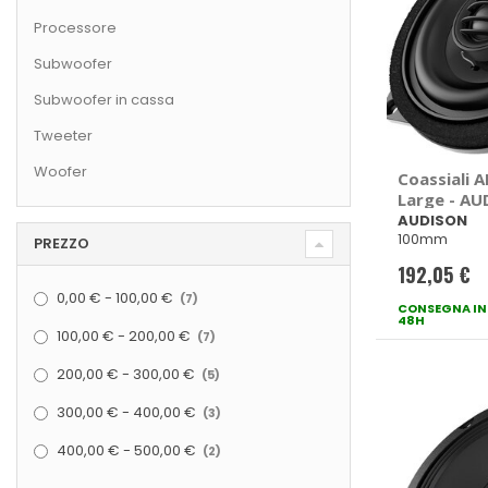
Processore
Subwoofer
Subwoofer in cassa
Tweeter
Woofer
Coassiali
Large - A
AUDISON
100mm
PREZZO
192,05 €
elementi
0,00 €
-
100,00 €
7
CONSEGNA IN
48H
elementi
100,00 €
-
200,00 €
7
elementi
200,00 €
-
300,00 €
5
elementi
300,00 €
-
400,00 €
3
elementi
400,00 €
-
500,00 €
2