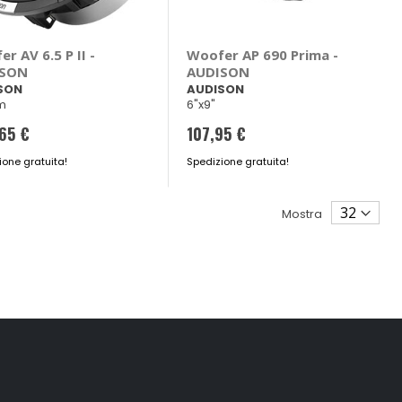
r AV 6.5 P II -
Woofer AP 690 Prima -
ISON
AUDISON
SON
AUDISON
m
6"x9"
65 €
107,95 €
ione gratuita!
Spedizione gratuita!
Mostra