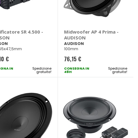
ficatore SR 4.500 -
Midwoofer AP 4 Prima -
ISON
AUDISON
SON
AUDISON
155x47,5mm
100mm
10 €
76,15 €
GNA IN
Spedizione
CONSEGNA IN
Spedizione
gratuita!
48H
gratuita!